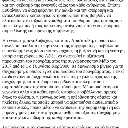
και τον σεβασμό της εγγενούς αξίας του κάθε ανθρώπου. Επίσης
μαθαίνουν να διαχειρίζονται την αδικία και την απόρριψη και
ανακαλύπτουν λειτουργικούς τρόπους που τους βοηθούν να
ελαττώσουν τα τοξικά συναισθήματα του θυμού προς αυτούς που
τους πλήγωσαν ή τους αδίκησαν, ανοίγοντας έτσι νέους δρόμους
συμφιλίωσης και ειρηνικής συμβίωσης.
Η έννοια της μεγαλοψυχίας, κατά τον Αριστοτέλη, η οποία και
συνδέεται απόλυτα με την έννοια της συγχώρησης, προβάλλεται
επανειλημμένως μέσα από την αρχαία, τη βυζαντινή και τη νεότερη
ιστορία της χώρας μας. Αξίζει να αναφερθεί η αξιέπαινη
παρουσίαση του προγράμματος της συγχώρησης τον Μάϊο του
2017 από το 1 ο Γυμνάσιο Κορίνθου, σε διαγωνισμό βίντεο για τη
συγχώρηση, ο οποίος έγινε στα πλαίσια του προγράμματος. 1 Εκεί
αναδεικνύονται διαχρονικά οι αρετές της μεγαλοψυχίας και της
συγχώρησης κατά τη διάρκεια ερίδων και πολέμων που
σηματοδότησαν την ιστορία του τόπου μας. Μέσα από ιστορικά
γεγονότα αλλά και καθημερινές ιστορίες προβάλλονται αρετές
όπως το φιλότιμο, η ευγνωμοσύνη, η υπέρβαση της αδικίας και
πλείστες άλλες, τις οποίες μπορεί να αξιοποιήσει διαθεματικά ο
εκπαιδευτικός, προκειμένου να αναδείξει την παραμελημένη και
παρεξηγημένη από τον σύγχρονο άνθρωπο αξία της συγχώρησης
και να την κάνει βίωμα της καθημερινότητας.
Το πρόγραμμα της συγχωρητικότητας αναφέρεται όχι τόσο στην