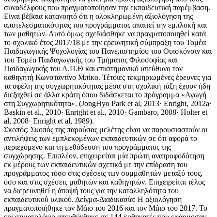
συναδέλφους που πραγματοποίησαν την εκπαιδευτική παρέμβαση.
Είναι βέβαια κατανοητό ότι η ολοκληρωμένη αξιολόγηση της
αποτελεσματικότητας του προγράμματος απαιτεί την εμπλοκή και
των μαθητών. Αυτό όμως σχεδιάσθηκε να πραγματοποιηθεί κατά
το σχολικό έτος 2017/18 με την ερευνητική σύμπραξη του Τομέα
Παιδαγωγικής Ψυχολογίας του Πανεπιστημίου του Ουισκόνσιν και
του Τομέα Παιδαγωγικής του Τμήματος Φιλοσοφίας και
Παιδαγωγικής του Α.Π.Θ και επιστημονικό υπεύθυνο τον
καθηγητή Κωνσταντίνο Μπίκο. Τέτοιες τεκμηριωμένες έρευνες για
τα οφέλη της συγχωρητικότητας μέσα στη σχολική τάξη έχουν ήδη
διεξαχθεί σε άλλα κράτη όπου διδάσκεται το πρόγραμμα «Αγωγή
στη Συγχωρητικότητα». (JongHyo Park et al, 2013· Enright, 2012a·
Baskin et al., 2010· Enright et al., 2010· Gambaro, 2008· Holter et
al, 2008· Enright et al, 1989).
Σκοπός: Σκοπός της παρούσας μελέτης είναι να παρουσιαστούν οι
αντιλήψεις των εμπλεκομένων εκπαιδευτικών σε ότι αφορά το
περιεχόμενο και τη μεθόδευση του προγράμματος της
συγχώρησης. Επιπλέον, επιχειρείται μία πρώτη ανατροφοδότηση
εκ μέρους των εκπαιδευτικών σχετικά με την επίδραση του
προγράμματος τόσο στις σχέσεις των συμμαθητών μεταξύ τους,
όσο και στις σχέσεις μαθητών και καθηγητών. Επιχειρείται τέλος
να διερευνηθεί η άποψή τους για την καταλληλότητα του
εκπαιδευτικού υλικού. Δείγμα-Διαδικασία: Η αξιολόγηση
πραγματοποιήθηκε τον Μάιο του 2016 και τον Μάιο του 2017. Το
ερωτηματολόγιο απευθύνθηκε σε 144 καθηγητές που εφάρμοσαν