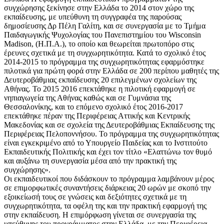
συγχώρησης ξεκίνησε στην Ελλάδα το 2014 στον χώρο της
εκπαίδευσης, με υπεύθυνη τη συγγραφέα της παρούσας
δημοσίευσης Δρ Πέλη Γαλίτη, και σε συνεργασία με το Τμήμα
Παιδαγωγικής Ψυχολογίας του Πανεπιστημίου του Wisconsin
Μadison, (Η.Π.Α.), το οποίο και θεωρείται πρωτοπόρο στις
έρευνες σχετικά με τη συγχωρητικότητα. Κατά το σχολικό έτος
2014-2015 το πρόγραμμα της συγχωρητικότητας εφαρμόστηκε
πιλοτικά για πρώτη φορά στην Ελλάδα σε 200 περίπου μαθητές της
Δευτεροβάθμιας εκπαίδευσης 20 επιλεγμένων σχολείων της
Αθήνας. Το 2015 2016 επεκτάθηκε η πιλοτική εφαρμογή σε
νηπιαγωγεία της Αθήνας καθώς και σε Γυμνάσια της
Θεσσαλονίκης, και το επόμενο σχολικό έτος 2016-2017
επεκτάθηκε πέραν της Περιφέρειας Αττικής και Κεντρικής
Μακεδονίας και σε σχολεία της Δευτεροβάθμιας Εκπαίδευσης της
Περιφέρειας Πελοποννήσου. Το πρόγραμμα της συγχωρητικότητας
είναι εγκεκριμένο από το Υπουργείο Παιδείας και το Ινστιτούτο
Εκπαιδευτικής Πολιτικής και έχει τον τίτλο «Ελαττώνω τον θυμό
και αυξάνω τη συνεργασία μέσα από την πρακτική της
συγχώρησης».
Οι εκπαιδευτικοί που διδάσκουν το πρόγραμμα λαμβάνουν μέρος
σε επιμορφωτικές συναντήσεις διάρκειας 20 ωρών με σκοπό την
εξοικείωσή τους σε γνώσεις και δεξιότητες σχετικά με τη
συγχωρητικότητα, τα οφέλη της και την πρακτική εφαρμογή της
στην εκπαίδευση. Η επιμόρφωση γίνεται σε συνεργασία της
υπεύθυνης του προγράμματος στην Ελλάδα, με την Περιφέρεια