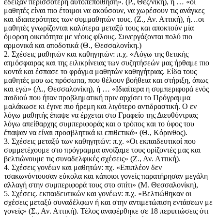
έδειξαν περισσότερη αυτοπεποίθηση». (Ρ., Θες/νικη), ή … «οι
μαθητές είναι πιο έτοιμοι να ακούσουν, να χωρέσουν τις ανάγκες
και ιδιαιτερότητες των συμμαθητών τους. (Ζ., Αν. Αττική), ή…οι
μαθητές γνωρίζονται καλύτερα μεταξύ τους και αποκτούν μία
όμορφη οικειότητα με νέους φίλους. Συνεργάζονται πολύ πιο
αρμονικά και αποδοτικά (Θ., Θεσσαλονίκη.)
2. Σχέσεις μαθητών και καθηγητών: π.χ. «Λόγω της θετικής
ατμόσφαιρας και της ειλικρίνειας των συζητήσεών μας ήρθαμε πιο
κοντά και έσπασε το φράγμα μαθητών καθηγήτριας. Είδα τους
μαθητές μου ως πρόσωπα, που θέλουν βοήθεια και στήριξη, όπως
και εγώ» (Λ., Θεσσαλονίκη), ή … «Ιδιαίτερα η συμπεριφορά ενός
παιδιού που ήταν προβληματική πριν αρχίσει το Πρόγραμμα
μαλάκωσε κι έγινε πιο ήρεμη και λιγότερο αντιδραστική. Ο εν
λόγω μαθητής έπαψε να έρχεται στο Γραφείο της Διευθύντριας
λόγω απείθαρχης συμπεριφοράς και ο τρόπος και το ύφος του
έπαψαν να είναι προσβλητικά κι επιθετικά» (Θ., Κόρινθος).
3. Σχέσεις μεταξύ των καθηγητών: π.χ. «Οι εκπαιδευτικοί που
συμμετέχουμε στο πρόγραμμα ανοίξαμε τους ορίζοντές μας και
βελτιώνουμε τις συναδελφικές σχέσεις» (Ζ., Αν. Αττική).
4. Σχέσεις γονέων και μαθητών: πχ. «Επιπλέον δεν
τσακωνόντουσαν εύκολα και κάποιοι γονείς παρατήρησαν μεγάλη
αλλαγή στην συμπεριφορά τους στο σπίτι» (Μ. Θεσσαλονίκη),
5. Σχέσεις. εκπαιδευτικών και γονέων: π.χ. «Βελτιώθηκαν οι
σχέσεις μεταξύ συναδέλφων ή και στην αντιμετώπιση εντάσεων με
γονείς» (Σ., Αν. Αττική). Τέλος αναφέρθηκε σε 18 περιπτώσεις ότι