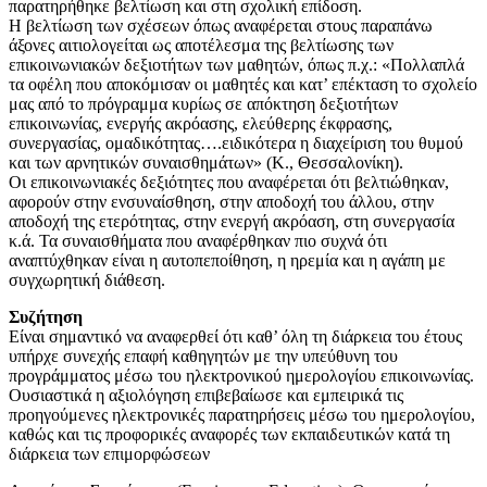
παρατηρήθηκε βελτίωση και στη σχολική επίδοση.
Η βελτίωση των σχέσεων όπως αναφέρεται στους παραπάνω
άξονες αιτιολογείται ως αποτέλεσμα της βελτίωσης των
επικοινωνιακών δεξιοτήτων των μαθητών, όπως π.χ.: «Πολλαπλά
τα οφέλη που αποκόμισαν οι μαθητές και κατ’ επέκταση το σχολείο
μας από το πρόγραμμα κυρίως σε απόκτηση δεξιοτήτων
επικοινωνίας, ενεργής ακρόασης, ελεύθερης έκφρασης,
συνεργασίας, ομαδικότητας….ειδικότερα η διαχείριση του θυμού
και των αρνητικών συναισθημάτων» (Κ., Θεσσαλονίκη).
Οι επικοινωνιακές δεξιότητες που αναφέρεται ότι βελτιώθηκαν,
αφορούν στην ενσυναίσθηση, στην αποδοχή του άλλου, στην
αποδοχή της ετερότητας, στην ενεργή ακρόαση, στη συνεργασία
κ.ά. Τα συναισθήματα που αναφέρθηκαν πιο συχνά ότι
αναπτύχθηκαν είναι η αυτοπεποίθηση, η ηρεμία και η αγάπη με
συγχωρητική διάθεση.
Συζήτηση
Είναι σημαντικό να αναφερθεί ότι καθ’ όλη τη διάρκεια του έτους
υπήρχε συνεχής επαφή καθηγητών με την υπεύθυνη του
προγράμματος μέσω του ηλεκτρονικού ημερολογίου επικοινωνίας.
Ουσιαστικά η αξιολόγηση επιβεβαίωσε και εμπειρικά τις
προηγούμενες ηλεκτρονικές παρατηρήσεις μέσω του ημερολογίου,
καθώς και τις προφορικές αναφορές των εκπαιδευτικών κατά τη
διάρκεια των επιμορφώσεων