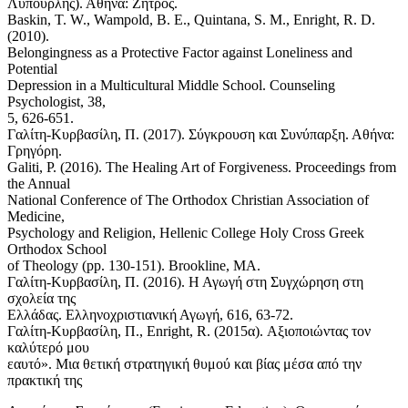
Λυπουρλής). Αθήνα: Ζήτρος.
Baskin, T. W., Wampold, B. E., Quintana, S. M., Enright, R. D.
(2010).
Belongingness as a Protective Factor against Loneliness and
Potential
Depression in a Multicultural Middle School. Counseling
Psychologist, 38,
5, 626-651.
Γαλίτη-Κυρβασίλη, Π. (2017). Σύγκρουση και Συνύπαρξη. Αθήνα:
Γρηγόρη.
Galiti, P. (2016). The Healing Art of Forgiveness. Proceedings from
the Annual
National Conference of The Orthodox Christian Association of
Medicine,
Psychology and Religion, Hellenic College Holy Cross Greek
Orthodox School
of Theology (pp. 130-151). Brookline, MA.
Γαλίτη-Κυρβασίλη, Π. (2016). Η Αγωγή στη Συγχώρηση στη
σχολεία της
Ελλάδας. Ελληνοχριστιανική Αγωγή, 616, 63-72.
Γαλίτη-Κυρβασίλη, Π., Enright, R. (2015α). Αξιοποιώντας τον
καλύτερό μου
εαυτό». Μια θετική στρατηγική θυμού και βίας μέσα από την
πρακτική της