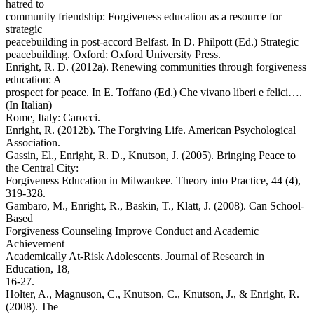
hatred to
community friendship: Forgiveness education as a resource for
strategic
peacebuilding in post-accord Belfast. In D. Philpott (Ed.) Strategic
peacebuilding. Oxford: Oxford University Press.
Enright, R. D. (2012a). Renewing communities through forgiveness
education: A
prospect for peace. In E. Toffano (Ed.) Che vivano liberi e felici….
(In Italian)
Rome, Italy: Carocci.
Εnright, R. (2012b). The Forgiving Life. American Psychological
Association.
Gassin, El., Enright, R. D., Knutson, J. (2005). Bringing Peace to
the Central City:
Forgiveness Education in Milwaukee. Theory into Practice, 44 (4),
319-328.
Gambaro, M., Enright, R., Baskin, T., Klatt, J. (2008). Can School-
Based
Forgiveness Counseling Improve Conduct and Academic
Achievement
Academically At-Risk Adolescents. Journal of Research in
Education, 18,
16-27.
Holter, A., Magnuson, C., Knutson, C., Knutson, J., & Enright, R.
(2008). The