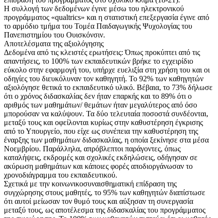
Η συλλογή των δεδομένων έγινε μέσω του ηλεκτρονικού
προγράμματος «qualtrics» και η στατιστική επεξεργασία έγινε από
το αρμόδιο τμήμα του Τομέα Παιδαγωγικής Ψυχολογίας του
Πανεπιστημίου του Ουισκόνσιν.
Αποτελέσματα της αξιολόγησης
Δεδομένα από τις κλειστές ερωτήσεις: Όπως προκύπτει από τις
απαντήσεις, το 100% των εκπαιδευτικών βρήκε το εγχειρίδιο
εύκολο στην εφαρμογή του, υπήρχε ευελιξία στη χρήση του και οι
οδηγίες του διευκόλυναν τον καθηγητή. Το 92% των καθηγητών
αξιολόγησε θετικά το εκπαιδευτικό υλικό. Βέβαια, το 73% δήλωσε
ότι ο χρόνος διδασκαλίας δεν ήταν επαρκής και το 89% ότι ο
αριθμός των μαθημάτων/ θεμάτων ήταν μεγαλύτερος από όσο
μπορούσαν να καλύψουν. Τα δύο τελευταία ποσοστά συνδέονται,
μεταξύ τους και οφείλονται κυρίως στην καθυστέρηση έγκρισης
από το Υπουργείο, που είχε ως συνέπεια την καθυστέρηση της
έναρξης των μαθημάτων διδασκαλίας, η οποία ξεκίνησε στα μέσα
Νοεμβρίου. Παράλληλα, απρόβλεπτοι παράγοντες, όπως
καταλήψεις, εκδρομές και σχολικές εκδηλώσεις, οδήγησαν σε
ακύρωση μαθημάτων και κάποιες φορές αποδιοργάνωσαν το
χρονοδιάγραμμα του εκπαιδευτικού.
Σχετικά με την κοινωνικοσυναισθηματική επίδραση της
συγχώρησης στους μαθητές, το 95% των καθηγητών διαπίστωσε
ότι αυτοί μείωσαν τον θυμό τους και αύξησαν τη συνεργασία
μεταξύ τους, ως αποτέλεσμα της διδασκαλίας του προγράμματος