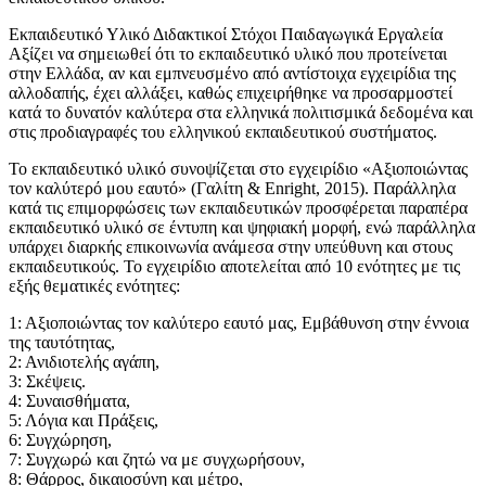
Εκπαιδευτικό Υλικό Διδακτικοί Στόχοι Παιδαγωγικά Εργαλεία
Αξίζει να σημειωθεί ότι το εκπαιδευτικό υλικό που προτείνεται
στην Ελλάδα, αν και εμπνευσμένο από αντίστοιχα εγχειρίδια της
αλλοδαπής, έχει αλλάξει, καθώς επιχειρήθηκε να προσαρμοστεί
κατά το δυνατόν καλύτερα στα ελληνικά πολιτισμικά δεδομένα και
στις προδιαγραφές του ελληνικού εκπαιδευτικού συστήματος.
Το εκπαιδευτικό υλικό συνοψίζεται στο εγχειρίδιο «Αξιοποιώντας
τον καλύτερό μου εαυτό» (Γαλίτη & Enright, 2015). Παράλληλα
κατά τις επιμορφώσεις των εκπαιδευτικών προσφέρεται παραπέρα
εκπαιδευτικό υλικό σε έντυπη και ψηφιακή μορφή, ενώ παράλληλα
υπάρχει διαρκής επικοινωνία ανάμεσα στην υπεύθυνη και στους
εκπαιδευτικούς. Το εγχειρίδιο αποτελείται από 10 ενότητες με τις
εξής θεματικές ενότητες:
1: Αξιοποιώντας τον καλύτερο εαυτό μας, Εμβάθυνση στην έννοια
της ταυτότητας,
2: Ανιδιοτελής αγάπη,
3: Σκέψεις.
4: Συναισθήματα,
5: Λόγια και Πράξεις,
6: Συγχώρηση,
7: Συγχωρώ και ζητώ να με συγχωρήσουν,
8: Θάρρος, δικαιοσύνη και μέτρο,