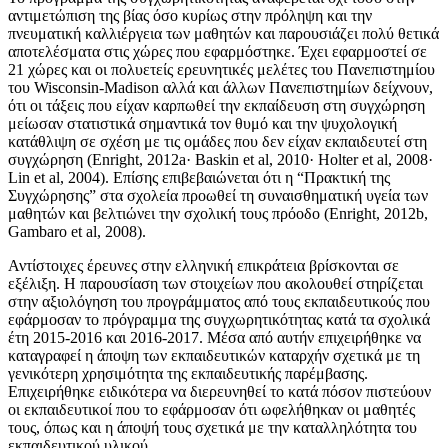
αντιμετώπιση της βίας όσο κυρίως στην πρόληψη και την
πνευματική καλλιέργεια των μαθητών και παρουσιάζει πολύ θετικά
αποτελέσματα στις χώρες που εφαρμόστηκε. Έχει εφαρμοστεί σε
21 χώρες και οι πολυετείς ερευνητικές μελέτες του Πανεπιστημίου
του Wisconsin-Μadison αλλά και άλλων Πανεπιστημίων δείχνουν,
ότι οι τάξεις που είχαν καρπωθεί την εκπαίδευση στη συγχώρηση
μείωσαν στατιστικά σημαντικά τον θυμό και την ψυχολογική
κατάθλιψη σε σχέση με τις ομάδες που δεν είχαν εκπαιδευτεί στη
συγχώρηση (Enright, 2012a· Baskin et al, 2010· Holter et al, 2008·
Lin et al, 2004). Επίσης επιβεβαιώνεται ότι η “Πρακτική της
Συγχώρησης” στα σχολεία προωθεί τη συναισθηματική υγεία των
μαθητών και βελτιώνει την σχολική τους πρόοδο (Enright, 2012b,
Gambaro et al, 2008).
Αντίστοιχες έρευνες στην ελληνική επικράτεια βρίσκονται σε
εξέλιξη. Η παρουσίαση των στοιχείων που ακολουθεί στηρίζεται
στην αξιολόγηση του προγράμματος από τους εκπαιδευτικούς που
εφάρμοσαν το πρόγραμμα της συγχωρητικότητας κατά τα σχολικά
έτη 2015-2016 και 2016-2017. Μέσα από αυτήν επιχειρήθηκε να
καταγραφεί η άποψη των εκπαιδευτικών καταρχήν σχετικά με τη
γενικότερη χρησιμότητα της εκπαιδευτικής παρέμβασης.
Επιχειρήθηκε ειδικότερα να διερευνηθεί το κατά πόσον πιστεύουν
οι εκπαιδευτικοί που το εφάρμοσαν ότι ωφελήθηκαν οι μαθητές
τους, όπως και η άποψή τους σχετικά με την καταλληλότητα του
εκπαιδευτικού υλικού.