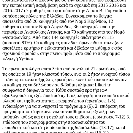
την εκπαιδευτική παρέμβαση κατά τα σχολικά έτη 2015-2016 και
2016-2017 σε μαθητές που φοιτούσαν στην Α΄ και Β΄ Γυμνασίου
σε τέσσερις πόλεις της Ελλάδας. Συγκεκριμένα το δείγμα
αποτελείτο από 26 καθηγητές από τον Νομό Κορίνθου, 12
καθηγητές από τον Νομό Αργολίδος, 36 καθηγητές από την
περιφέρεια Ανατολικής Αττικής, και 70 καθηγητές από τον Νομό
Θεσσαλονίκης. Από τους 144 καθηγητές απάντησαν οι 115
(ποσοστό 81%). Οι καθηγητές ήταν διαφόρων ειδικοτήτων (δεν
αποτέλεσε κριτήριο η ειδικότητα) και δίδαξαν το μάθημα εκτός
σχολικού ωραρίου, στην πλειοψηφία μέσα από το πρόγραμμα
«Αγωγή Υγείας».
Το ερωτηματολόγιο αποτελείτο από συνολικά 21 ερωτήσεις, από
τις οποίες οι 19 ήταν κλειστού τύπου, ενώ οι 2 ήταν ανοιχτού τύπου
– σύντομης ανάπτυξης Στις ερωτήσεις κλειστού τύπου καλούνταν
οι καθηγητές να δηλώσουν σε 6-βαθμη κλίμακα Likert τη
συμφωνία ή διαφωνία τους. Κάθε συστάδα ερωτήσεων
αξιολογούσε τις εξής διαστάσεις: 1. αξιολόγηση του εκπαιδευτικού
υλικού και της δυνατότητας εφαρμογής του (ερωτήσεις 1-5),
ενδιαφέρον για να συνεχιστεί το πρόγραμμα (6), 2. επίδραση του
προγράμματος στην κοινωνικοσυναισθηματική εξέλιξη των
μαθητών καθώς και στη σχολική τους επίδοση, (ερωτήσεις 7-12) 3.
επίδραση του προγράμματος στην προσωπικότητα του
εκπαιδευτικού και στη διαδικασία της διδασκαλίας (13-17), και 4.
επίδραση του προγράμματος στο σχολικό κλίμα (18-21).