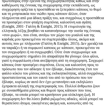
πρωτοπόρος στην έρευνα της συγχωρητικότητας καθώς και στην
καθιέρωση της έννοιας της συγχώρησης στην εκπαίδευση, ως
συγχώρηση ορίζεται η προσπάθεια να ξεπεράσει κάποιος το θυμό
και τη μνησικακία που νιώθει προς κάποιον άλλον, όταν
πληγώνεται από μια άδικη πράξη του, και συγχρόνως η προσπάθεια
να προσφέρει στον φταίχτη συμπόνια, καλοσύνη και αγάπη
(Enright, 2001· Γαλίτη & Enright, 2015). Η ετυμολογία της
ελληνικής λέξης βοηθάει να κατανοήσουμε την ουσία της έννοιας
«συν-χωρώ», που είναι, ανοίγω τον χώρο του μυαλού και της
καρδιάς μου προκειμένου να συμπεριλάβω όλους, ακόμα και
αυτούς που με πλήγωσαν (Γαλίτη & Enright, 2015). Δεν χρειάζεται
να ταιριάζει ή να συμφωνεί καποιος με κάποιον, προκειμένου να
τον συγχωρήσει ή να συγχωρηθεί. Ούτε όταν συγχωρούμε και
συγχωρούμαστε σημαίνει ότι απαραίτητα θα γίνουμε όλοι φίλοι,
γιατί η συμφιλίωση είναι ανεξάρτητη από τη συγχώρηση. Συγχωρεί
κάποιος όταν προσφέρει συμπόνια, έλεος και καλοσύνη προς το
πρόσωπο που τον αδίκησε ή τον έβλαψε, διακόπτοντας έτσι τον
φαύλο κύκλο του μίσους και της εκδικητικότητας, αλλά συγχρόνως
προστατεύοντας και τον εαυτό του από το πρόσωπο που τον
έβλαψε, κυρίως αν αυτό δεν έχει μετανοήσει και εκδηλώσει
έμπρακτα αλλαγή της συμπεριφοράς του. Πολλοί άνθρωποι ζουν
με συναισθήματα μίσους και θυμού προς κάποιον που τους
έβλαψε, τα οποία μπορεί να κρατήσουν μια ολόκληρη ζωή. Η
συγχώρηση δεν θα λύσει βαθιά ριζωμένες αδικίες, αλλά μπορεί να
θεραπεύσει άτομα, οικογένειες ακόμη και, κοινωνίες από τις