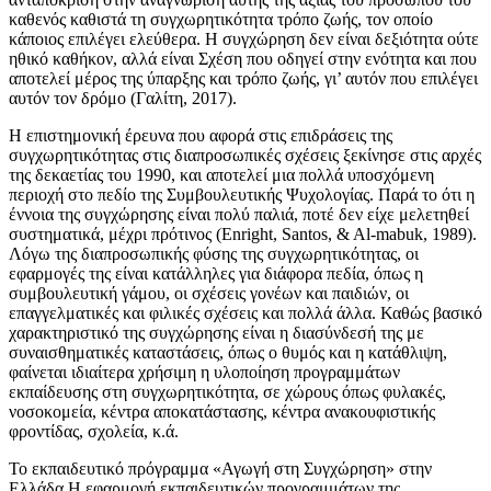
καθενός καθιστά τη συγχωρητικότητα τρόπο ζωής, τον οποίο
κάποιος επιλέγει ελεύθερα. Η συγχώρηση δεν είναι δεξιότητα ούτε
ηθικό καθήκον, αλλά είναι Σχέση που οδηγεί στην ενότητα και που
αποτελεί μέρος της ύπαρξης και τρόπο ζωής, γι’ αυτόν που επιλέγει
αυτόν τον δρόμο (Γαλίτη, 2017).
Η επιστημονική έρευνα που αφορά στις επιδράσεις της
συγχωρητικότητας στις διαπροσωπικές σχέσεις ξεκίνησε στις αρχές
της δεκαετίας του 1990, και αποτελεί μια πολλά υποσχόμενη
περιοχή στο πεδίο της Συμβουλευτικής Ψυχολογίας. Παρά το ότι η
έννοια της συγχώρησης είναι πολύ παλιά, ποτέ δεν είχε μελετηθεί
συστηματικά, μέχρι πρότινος (Enright, Santos, & Al-mabuk, 1989).
Λόγω της διαπροσωπικής φύσης της συγχωρητικότητας, οι
εφαρμογές της είναι κατάλληλες για διάφορα πεδία, όπως η
συμβουλευτική γάμου, οι σχέσεις γονέων και παιδιών, οι
επαγγελματικές και φιλικές σχέσεις και πολλά άλλα. Καθώς βασικό
χαρακτηριστικό της συγχώρησης είναι η διασύνδεσή της με
συναισθηματικές καταστάσεις, όπως ο θυμός και η κατάθλιψη,
φαίνεται ιδιαίτερα χρήσιμη η υλοποίηση προγραμμάτων
εκπαίδευσης στη συγχωρητικότητα, σε χώρους όπως φυλακές,
νοσοκομεία, κέντρα αποκατάστασης, κέντρα ανακουφιστικής
φροντίδας, σχολεία, κ.ά.
Το εκπαιδευτικό πρόγραμμα «Αγωγή στη Συγχώρηση» στην
Ελλάδα Η εφαρμογή εκπαιδευτικών προγραμμάτων της