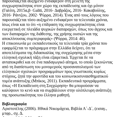
παρουσιάζεται αυξημένο ενδιαφέρον στη μελέτη της
συγχωρητικότητας στον χώρο της εκπαίδευσης και όχι μόνον
(Γαλίτη, 2015α,β· Galiti, 2016· Δαβράζος, 2016· Κακαβούλης,
2016· Ράντζου, 2002· Ψύρρα, 2014). Ένας από τους λόγους που
παρουσιάζεται τόσο αυξημένο ενδιαφέρον τα τελευταία χρόνια,
ίσως είναι και το ότι «η επίδραση της συγχωρητικότητας είναι
ευεργετική σε πλειάδα ψυχικών διαταραχών, όπως του άγχους και
των διαταραχών της διάθεσης, της χρήσης ουσιών και της
αποκλίνουσας συμπεριφοράς» (Ψύρρα, 2014: 46).
Η επικοινωνία με εκπαιδευτικούς τα τελευταία τρία χρόνια που
εφαρμόζεται το πρόγραμμα στην Ελλάδα δείχνει, ότι τα
αποτελέσματα της διδασκαλίας της συγχώρησης μέσα στην
ελληνική σχολική τάξη είναι εξαιρετικά. Έρχεται δε να
ανταποκριθεί και σε ένα παιδαγωγικό αίτημα, το οποίο ξεκινώντας
από τη διαπίστωση του μονομερούς προσανατολισμού των
ελληνικών σχολικών προγραμμάτων προς γνωστικούς κυρίως
στόχους, ζητά την φροντίδα και του κοινωνικοσυναισθηματικού
τομέα ανάπτυξης (Μπίκος, 2011). Εκπαιδευτικά προγράμματα,
όπως «Η Εκπαίδευση στη Συγχώρηση» θα μπορούσαν να
καλύψουν το κενό και να συμβάλλουν στην ολόπλευρη ανάπτυξη
της προσωπικότητας του έλληνα μαθητή.
Βιβλιογραφία
Αριστοτέλης (2006). Ηθικά Νικομάχεια, Βιβλία Α΄-Δ΄, (εισαγ.,
μτφρ., σχ. Δ.