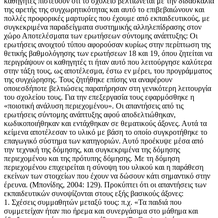
καθηγητές πιστεύουν ότι το σχολείο βελτιώνεται με την διδασκαλία
της αρετής της συγχωρητικότητας και αυτό το επιβεβαιώνουν και
πολλές προφορικές μαρτυρίες που έχουμε από εκπαιδευτικούς, με
συγκεκριμένα παραδείγματα συστημικής αλληλεπίδρασης στον
χώρο Αποτελέσματα των ερωτήσεων σύντομης ανάπτυξης: Οι
ερωτήσεις ανοιχτού τύπου αφορούσαν κυρίως στην περίπτωση της
θετικής βαθμολόγησης των ερωτήσεων 18 και 19, όπου ζητείται να
περιγράψουν οι καθηγητές τι ήταν αυτό που λειτούργησε καλύτερα
στην τάξη τους, ως αποτέλεσμα, έστω εν μέρει, του προγράμματος
της συγχώρησης. Τους ζητήθηκε επίσης να αναφέρουν
οποιεσδήποτε βελτιώσεις παρατήρησαν στη γενικότερη λειτουργία
του σχολείου τους. Για την επεξεργασία τους εφαρμόσθηκε η
«ποιοτική ανάλυση περιεχομένου». Οι απαντήσεις από τις
ερωτήσεις σύντομης ανάπτυξης αφού αποδελτιώθηκαν,
κωδικοποιήθηκαν και εντάχθηκαν σε θεματικούς άξονες. Αυτά τα
κείμενα αποτέλεσαν το υλικό με βάση το οποίο συγκροτήθηκε το
επαγωγικό σύστημα των κατηγοριών. Αυτό προέκυψε μέσα από
την τεχνική της δόμησης, και συγκεκριμένα της δόμησης
περιεχομένου και της πρότυπης δόμησης. Με τη δόμηση
περιεχομένου επιχειρείται η σύνοψη του υλικού και η παράθεση
εκείνων των στοιχείων που έχουν να δώσουν κάτι σημαντικό στην
έρευνα. (Μπονίδης, 2004: 129). Προκύπτει ότι οι απαντήσεις των
εκπαιδευτικών συνοψίζονται στους εξής βασικούς άξονες:
1. Σχέσεις συμμαθητών μεταξύ τους: π.χ. «Τα παιδιά που
συμμετείχαν ήταν πιο ήρεμα και συνεργάσιμα στο μάθημα και