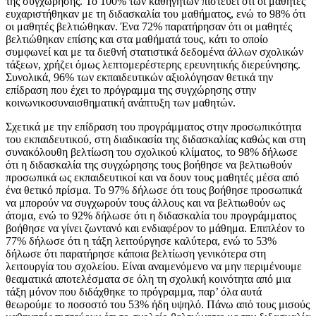
της συγχώρησης. Το 100% των καθηγητών πιστεύει ότι οι μαθητές
ευχαριστήθηκαν με τη διδασκαλία του μαθήματος, ενώ το 98% ότι
οι μαθητές βελτιώθηκαν. Ένα 72% παρατήρησαν ότι οι μαθητές
βελτιώθηκαν επίσης και στα μαθήματά τους, κάτι το οποίο
συμφωνεί και με τα διεθνή στατιστικά δεδομένα άλλων σχολικών
τάξεων, χρήζει όμως λεπτομερέστερης ερευνητικής διερεύνησης.
Συνολικά, 96% των εκπαιδευτικών αξιολόγησαν θετικά την
επίδραση που έχει το πρόγραμμα της συγχώρησης στην
κοινωνικοσυναισθηματική ανάπτυξη των μαθητών.
Σχετικά με την επίδραση του προγράμματος στην προσωπικότητα
του εκπαιδευτικού, στη διαδικασία της διδασκαλίας καθώς και στη
συνακόλουθη βελτίωση του σχολικού κλίματος, το 98% δήλωσε
ότι η διδασκαλία της συγχώρησης τους βοήθησε να βελτιωθούν
προσωπικά ως εκπαιδευτικοί και να δουν τους μαθητές μέσα από
ένα θετικό πρίσμα. Το 97% δήλωσε ότι τους βοήθησε προσωπικά
να μπορούν να συγχωρούν τους άλλους και να βελτιωθούν ως
άτομα, ενώ το 92% δήλωσε ότι η διδασκαλία του προγράμματος
βοήθησε να γίνει ζωντανό και ενδιαφέρον το μάθημα. Επιπλέον το
77% δήλωσε ότι η τάξη λειτούργησε καλύτερα, ενώ το 53%
δήλωσε ότι παρατήρησε κάποια βελτίωση γενικότερα στη
λειτουργία του σχολείου. Είναι αναμενόμενο να μην περιμένουμε
θεαματικά αποτελέσματα σε όλη τη σχολική κοινότητα από μια
τάξη μόνον που διδάχθηκε το πρόγραμμα, παρ’ όλα αυτά
θεωρούμε το ποσοστό του 53% ήδη υψηλό. Πάνω από τους μισούς