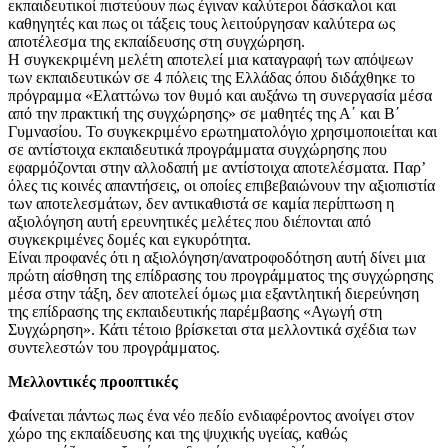
εκπαιδευτικοί πιστεύουν πως έγιναν καλύτεροι δάσκαλοι και
καθηγητές και πως οι τάξεις τους λειτούργησαν καλύτερα ως
αποτέλεσμα της εκπαίδευσης στη συγχώρηση.
Η συγκεκριμένη μελέτη αποτελεί μια καταγραφή των απόψεων
των εκπαιδευτικών σε 4 πόλεις της Ελλάδας όπου διδάχθηκε το
πρόγραμμα «Ελαττώνω τον θυμό και αυξάνω τη συνεργασία μέσα
από την πρακτική της συγχώρησης» σε μαθητές της Α΄ και Β΄
Γυμνασίου. Το συγκεκριμένο ερωτηματολόγιο χρησιμοποιείται και
σε αντίστοιχα εκπαιδευτικά προγράμματα συγχώρησης που
εφαρμόζονται στην αλλοδαπή με αντίστοιχα αποτελέσματα. Παρ’
όλες τις κοινές απαντήσεις, οι οποίες επιβεβαιώνουν την αξιοπιστία
των αποτελεσμάτων, δεν αντικαθιστά σε καμία περίπτωση η
αξιολόγηση αυτή ερευνητικές μελέτες που διέπονται από
συγκεκριμένες δομές και εγκυρότητα.
Είναι προφανές ότι η αξιολόγηση/ανατροφοδότηση αυτή δίνει μια
πρώτη αίσθηση της επίδρασης του προγράμματος της συγχώρησης
μέσα στην τάξη, δεν αποτελεί όμως μια εξαντλητική διερεύνηση
της επίδρασης της εκπαιδευτικής παρέμβασης «Αγωγή στη
Συγχώρηση». Κάτι τέτοιο βρίσκεται στα μελλοντικά σχέδια των
συντελεστών του προγράμματος.
Μελλοντικές προοπτικές
Φαίνεται πάντως πως ένα νέο πεδίο ενδιαφέροντος ανοίγει στον
χώρο της εκπαίδευσης και της ψυχικής υγείας, καθώς