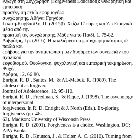
Αγωγή στη Συγχώρηση (Forgiveness Education): Θεωρητική και
εμπειρική
προσέγγιση πεδία εφαρμογής41
συγχώρησης. Αθήνα: Γρηγόρη.
Γαλίτη-Κυρβασίλη, Π. (2015β). Χτίζω Γέφυρες και Ζω Ειρηνικά
μέσα από την
πρακτική της συγχώρησης. Μάθε για το Παιδί, 1, 75-82.
Δαβράζος, Γρ. (2016). Η καλλιέργεια της συγχωρητικότητας σε
παιδιά και
εφήβους για την αντιμετώπιση των δυσάρεστων συνεπειών του
σχολικού
εκφοβισμού. Θεολογική, ψυχολογική και εμπειρική τεκμηρίωση.
Ψυχής
Δρόμοι, 12, 66-80.
Enright, R. D., Santos, M., & AL-Mabuk, R. (1989). The
adolescent as forgiver.
Journal of Adolescence, 12, 95-110.
Enright, R. D., Freedman, S., & Rique, J. (1998). The psychology
of interpersonal
forgiveness. In R. D. Enright & J. North (Eds.), Ex-ploring
forgiveness (pp. 46-
63). Madison: University of Wisconsin Press.
Enright, R. D. (2001). Forgiveness is a choice. Washington, DC:
APA Books.
Enright, R. D., Knutson, J., & Holter, A. C. (2010). Turning from