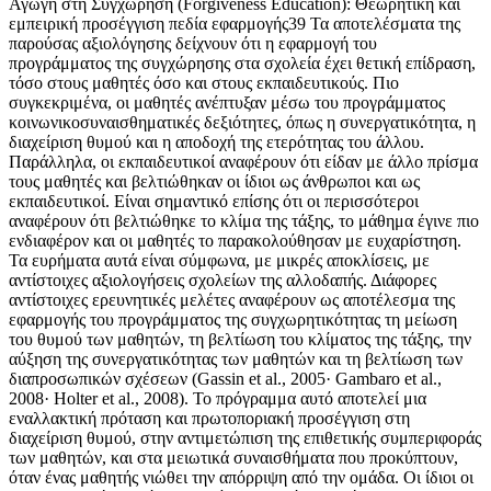
Αγωγή στη Συγχώρηση (Forgiveness Education): Θεωρητική και
εμπειρική προσέγγιση πεδία εφαρμογής39 Τα αποτελέσματα της
παρούσας αξιολόγησης δείχνουν ότι η εφαρμογή του
προγράμματος της συγχώρησης στα σχολεία έχει θετική επίδραση,
τόσο στους μαθητές όσο και στους εκπαιδευτικούς. Πιο
συγκεκριμένα, οι μαθητές ανέπτυξαν μέσω του προγράμματος
κοινωνικοσυναισθηματικές δεξιότητες, όπως η συνεργατικότητα, η
διαχείριση θυμού και η αποδοχή της ετερότητας του άλλου.
Παράλληλα, οι εκπαιδευτικοί αναφέρουν ότι είδαν με άλλο πρίσμα
τους μαθητές και βελτιώθηκαν οι ίδιοι ως άνθρωποι και ως
εκπαιδευτικοί. Είναι σημαντικό επίσης ότι οι περισσότεροι
αναφέρουν ότι βελτιώθηκε το κλίμα της τάξης, το μάθημα έγινε πιο
ενδιαφέρον και οι μαθητές το παρακολούθησαν με ευχαρίστηση.
Τα ευρήματα αυτά είναι σύμφωνα, με μικρές αποκλίσεις, με
αντίστοιχες αξιολογήσεις σχολείων της αλλοδαπής. Διάφορες
αντίστοιχες ερευνητικές μελέτες αναφέρουν ως αποτέλεσμα της
εφαρμογής του προγράμματος της συγχωρητικότητας τη μείωση
του θυμού των μαθητών, τη βελτίωση του κλίματος της τάξης, την
αύξηση της συνεργατικότητας των μαθητών και τη βελτίωση των
διαπροσωπικών σχέσεων (Gassin et al., 2005· Gambaro et al.,
2008· Holter et al., 2008). To πρόγραμμα αυτό αποτελεί μια
εναλλακτική πρόταση και πρωτοποριακή προσέγγιση στη
διαχείριση θυμού, στην αντιμετώπιση της επιθετικής συμπεριφοράς
των μαθητών, και στα μειωτικά συναισθήματα που προκύπτουν,
όταν ένας μαθητής νιώθει την απόρριψη από την ομάδα. Οι ίδιοι οι