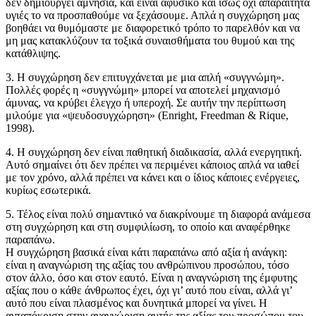
δεν δημιουργεί αμνησία, και είναι αφύσικο και ίσως όχι απαραίτητα
υγιές το να προσπαθούμε να ξεχάσουμε. Απλά η συγχώρηση μας
βοηθάει να θυμόμαστε με διαφορετικό τρόπο το παρελθόν και να
μη μας κατακλύζουν τα τοξικά συναισθήματα του θυμού και της
κατάθλιψης.
3. Η συγχώρηση δεν επιτυγχάνεται με μια απλή «συγγνώμη».
Πολλές φορές η «συγγνώμη» μπορεί να αποτελεί μηχανισμό
άμυνας, να κρύβει έλεγχο ή υπεροχή. Σε αυτήν την περίπτωση
μιλούμε για «ψευδοσυγχώρηση» (Enright, Freedman & Rique,
1998).
4. Η συγχώρηση δεν είναι παθητική διαδικασία, αλλά ενεργητική.
Αυτό σημαίνει ότι δεν πρέπει να περιμένει κάποιος απλά να ιαθεί
με τον χρόνο, αλλά πρέπει να κάνει και ο ίδιος κάποιες ενέργειες,
κυρίως εσωτερικά.
5. Τέλος είναι πολύ σημαντικό να διακρίνουμε τη διαφορά ανάμεσα
στη συγχώρηση και στη συμφιλίωση, το οποίο και αναφέρθηκε
παραπάνω.
Η συγχώρηση βασικά είναι κάτι παραπάνω από αξία ή ανάγκη:
είναι η αναγνώριση της αξίας του ανθρώπινου προσώπου, τόσο
στον άλλο, όσο και στον εαυτό. Είναι η αναγνώριση της έμφυτης
αξίας που ο κάθε άνθρωπος έχει, όχι γι’ αυτό που είναι, αλλά γι’
αυτό που είναι πλασμένος και δυνητικά μπορεί να γίνει. Η
ανταπόκριση στην αναγνώριση αυτής της αξίας του προσώπου του