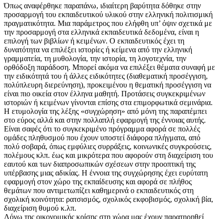
Όπως αναφέρθηκε παραπάνω, ιδιαίτερη βαρύτητα δόθηκε στην
προσαρμογή του εκπαιδευτικού υλικού στην ελληνική πολιτισμική
πραγματικότητα. Μια παράμετρος που ελήφθη υπ’ όψιν σχετικά με
την προσαρμογή στα ελληνικά εκπαιδευτικά δεδομένα, είναι η
επιλογή των βιβλίων ή κειμένων. Ο εκπαιδευτικός έχει τη
δυνατότητα να επιλέξει ιστορίες ή κείμενα από την ελληνική
γραμματεία, τη μυθολογία, την ιστορία, τη λογοτεχνία, την
ορθόδοξη παράδοση. Μπορεί ακόμα να επιλέξει θέματα συναφή με
την ειδικότητά του ή άλλες ειδικότητες (διαθεματική προσέγγιση,
πολύπλευρη διερεύνηση), προκειμένου η θεματική προσέγγιση να
είναι πιο οικεία στον έλληνα μαθητή. Προτάσεις συγκεκριμένων
ιστοριών ή κειμένων γίνονται επίσης στα επιμορφωτικά σεμινάρια.
Η ετυμολογία της λέξης «συγχώρηση» από μόνη της παραπέμπει
στο εύρος αλλά και στην πολλαπλή εφαρμογή της έννοιας αυτής.
Είναι σαφές ότι το συγκεκριμένο πρόγραμμα αφορά σε πολλές
ομάδες πληθυσμού που έχουν υποστεί διάφορα πλήγματα, από
πολύ σοβαρά, όπως εμφύλιες συρράξεις, κοινωνικές συγκρούσεις,
πολέμους κλπ. έως και μικρότερα που αφορούν στη διαχείριση του
εαυτού και των διαπροσωπικών σχέσεων στην προοπτική της
υπέρβασης μιας αδικίας. Η έννοια της συγχώρησης έχει ευρύτατη
εφαρμογή στον χώρο της εκπαίδευσης και αφορά σε πλήθος
θεμάτων που αντιμετωπίζει καθημερινά ο εκπαιδευτικός στη
σχολική κοινότητα: ρατσισμός, σχολικός εκφοβισμός, σχολική βία,
διαχείριση θυμού κ.λπ.
Λόγω της οικονομικής κρίσης στη χώρα μας έχουν παρατηρηθεί