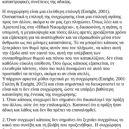
καταστροφικές συνέπειες της αδικίας.
Η συγχώρηση είναι μια ελεύθερη επιλογή (Enright, 2001).
Ουσιαστικά η επιλογή της συγχώρησης είναι μια επιλογή αγάπης
προς τον άλλον, ακόμα κι αν μας έχει πληγώσει. Όπως λέει και ο
Αριστοτέλης στα «Ηθικά Νικομάχεια», η δικαιοσύνη, η αγάπη, η
υπομονή, η μεγαλοψυχία και τόσες άλλες αρετές χρειάζονται χρόνο
και εξάσκηση για να αναπτυχθούν και να εδραιωθούν μέσα στον
άνθρωπο ως πιο μόνιμες καταστάσεις. Το να μπορέσει κάποιος να
ξεπεράσει τον θυμό προς αυτόν που τον πλήγωσε, να κάνει αυτή
την έξοδο από τον εαυτό του, αυτή την υπέρβαση των
συναισθημάτων θυμού και πόνου που τον κατακλύζουν, δεν είναι
καθόλου εύκολη υπόθεση. Όσο όμως κάποιος εξασκείται, εν
ελευθερία πάντοτε, τόσο πιο πολύ δυναμώνει σε αυτό που
προσπαθεί να πετύχει, ακόμα κι αν είναι ατελές.
Υπάρχουν αρκετοί μύθοι σχετικά με τη συγχώρηση (Enright, 2001·
Γαλίτη & Enright, 2015) και είναι σημαντικό να διευκρινιστεί το τι
είναι και τι δεν είναι συγχώρηση, ώστε να υπάρξει βαθύτερη
κατανόηση της έννοιας της συγχώρησης:
1. Όταν κάποιος συγχωρεί δεν σημαίνει ότι δικαιολογεί την πράξη
του άλλου, ούτε ότι την επιδοκιμάζει. Κατανοεί ότι η πράξη ήταν
άδικη και λάθος και δεν θα πρέπει να επαναληφθεί.
2. Όταν συγχωρεί κάποιος δεν σημαίνει ότι ξεχνάει συγχρόνως το
κακό που συνέβη και τη βλάβη που προξενήθηκε. Η συγχώρηση