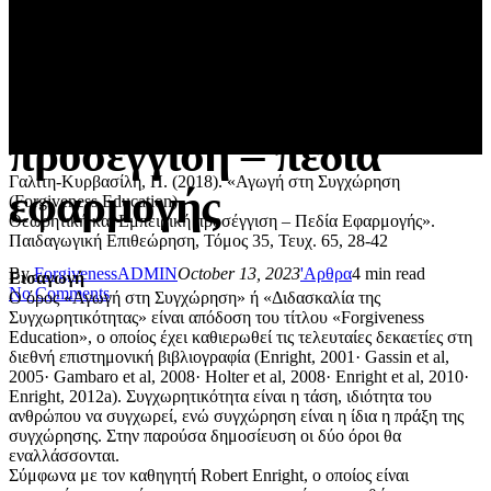
(Forgiveness
Education): Θεωρητική
και εμπειρική
προσέγγιση – πεδία
Γαλίτη-Κυρβασίλη, Π. (2018). «Αγωγή στη Συγχώρηση
εφαρμογής
(Forgiveness Education)
Θεωρητική και Εμπειρική προσέγγιση – Πεδία Εφαρμογής».
Παιδαγωγική Επιθεώρηση, Τόμος 35, Τευχ. 65, 28-42
By
ForgivenessADMIN
October 13, 2023
'Αρθρα
4 min read
Εισαγωγή
No Comments
Ο όρος «Αγωγή στη Συγχώρηση» ή «Διδασκαλία της
Συγχωρητικότητας» είναι απόδοση του τίτλου «Forgiveness
Education», ο οποίος έχει καθιερωθεί τις τελευταίες δεκαετίες στη
διεθνή επιστημονική βιβλιογραφία (Enright, 2001· Gassin et al,
2005· Gambaro et al, 2008· Holter et al, 2008· Enright et al, 2010·
Enright, 2012a). Συγχωρητικότητα είναι η τάση, ιδιότητα του
ανθρώπου να συγχωρεί, ενώ συγχώρηση είναι η ίδια η πράξη της
συγχώρησης. Στην παρούσα δημοσίευση οι δύο όροι θα
εναλλάσσονται.
Σύμφωνα με τον καθηγητή Robert Enright, ο οποίος είναι