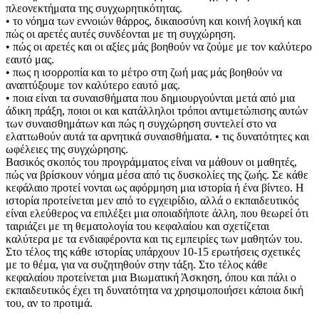
πλεονεκτήματα της συγχωρητικότητας.
• το νόημα των εννοιών θάρρος, δικαιοσύνη και κοινή λογική και
πώς οι αρετές αυτές συνδέονται με τη συγχώρηση.
• πώς οι αρετές και οι αξίες μάς βοηθούν να ζούμε με τον καλύτερο
εαυτό μας.
• πως η ισορροπία και το μέτρο στη ζωή μας μάς βοηθούν να
αναπτύξουμε τον καλύτερο εαυτό μας.
• ποια είναι τα συναισθήματα που δημιουργούνται μετά από μια
άδικη πράξη, ποιοι οι και κατάλληλοι τρόποι αντιμετώπισης αυτών
των συναισθημάτων και πώς η συγχώρηση συντελεί στο να
ελαττωθούν αυτά τα αρνητικά συναισθήματα. • τις δυνατότητες και
ωφέλειες της συγχώρησης.
Βασικός σκοπός του προγράμματος είναι να μάθουν οι μαθητές,
πώς να βρίσκουν νόημα μέσα από τις δυσκολίες της ζωής. Σε κάθε
κεφάλαιο προτεί νονται ως αφόρμηση μια ιστορία ή ένα βίντεο. Η
ιστορία προτείνεται μεν από το εγχειρίδιο, αλλά ο εκπαιδευτικός
είναι ελεύθερος να επιλέξει μια οποιαδήποτε άλλη, που θεωρεί ότι
ταιριάζει με τη θεματολογία του κεφαλαίου και σχετίζεται
καλύτερα με τα ενδιαφέροντα και τις εμπειρίες των μαθητών του.
Στο τέλος της κάθε ιστορίας υπάρχουν 10-15 ερωτήσεις σχετικές
με το θέμα, για να συζητηθούν στην τάξη. Στο τέλος κάθε
κεφαλαίου προτείνεται μια Βιωματική Άσκηση, όπου και πάλι ο
εκπαιδευτικός έχει τη δυνατότητα να χρησιμοποιήσει κάποια δική
του, αν το προτιμά.