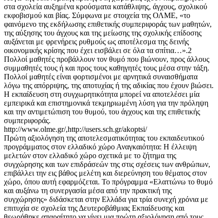
στα σχολεία αυξημένα κρούσματα κατάθλιψης, άγχους, σχολικού
εκφοβισμού και βίας. Σύμφωνα με στοιχεία της ΟΛΜΕ, «το
φαινόμενο της εκδήλωσης επιθετικής συμπεριφοράς των μαθητών,
της αύξησης του άγχους και της μείωσης της σχολικής επίδοσης
αυξάνεται με φρενήρεις ρυθμούς ως αποτέλεσμα της δεινής
οικονομικής κρίσης που έχει εισβάλει σε όλα τα σπίτια…».2
Πολλοί μαθητές προβάλλουν τον θυμό που βιώνουν, προς άλλους
συμμαθητές τους ή και προς τους καθηγητές τους μέσα στην τάξη.
Πολλοί μαθητές είναι φορτισμένοι με αρνητικά συναισθήματα
λόγω της απόρριψης, της αποτυχίας ή της αδικίας που έχουν βιώσει.
Η εκπαίδευση στη συγχωρητικότητα μπορεί να αποτελέσει μία
εμπειρικά και επιστημονικά τεκμηριωμένη λύση για την πρόληψη
και την αντιμετώπιση του θυμού, του άγχους και της επιθετικής
συμπεριφοράς.
http://www.olme.gr/,http://users.sch.gr/akoptsi/
Πρώτη αξιολόγηση της αποτελεσματικότητας του εκπαιδευτικού
προγράμματος στον ελλαδικό χώρο Αναγκαιότητα: Η έλλειψη
μελετών στον ελλαδικό χώρο σχετικά με το ζήτημα της
συγχώρησης και των επιδράσεών της στις σχέσεις των ανθρώπων,
επιβάλλει την εις βάθος μελέτη και διερεύνηση του θέματος στον
χώρο, όπου αυτή εφαρμόζεται. Το πρόγραμμα «Ελαττώνω το θυμό
και αυξάνω τη συνεργασία μέσα από την πρακτική της
συγχώρησης» διδάσκεται στην Ελλάδα για τρία συνεχή χρόνια με
επιτυχία σε σχολεία της Δευτεροβάθμιας Εκπαίδευσης και
θεωρήθηκε απαραίτητο να γίνει μια πρώτη αξιολόγηση από τους