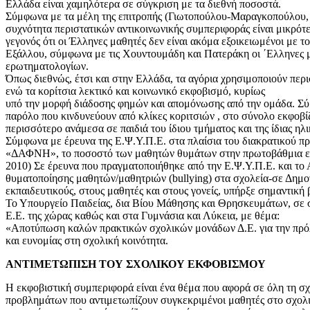
Ελλάδα είναι χαμηλότερα σε σύγκριση με τα διεθνή ποσοστά.
Σύμφωνα με τα μέλη της επιτροπής (Γιωτοπούλου-Μαραγκοπούλου, 20
συχνότητα περιστατικών αντικοινωνικής συμπεριφοράς είναι μικρότερ
γεγονός ότι οι Έλληνες μαθητές δεν είναι ακόμα εξοικειωμένοι με τ
Εξάλλου, σύμφωνα με τις Χουντουμάδη και Πατεράκη οι ΄Ελληνες μ
ερωτηματολογίων.
Όπως διεθνώς, έτσι και στην Ελλάδα, τα αγόρια χρησιμοποιούν περι
ενώ τα κορίτσια λεκτικό και κοινωνικό εκφοβισμό, κυρίως
υπό την μορφή διάδοσης φημών και απομόνωσης από την ομάδα. Σύμφ
παρόλο που κινδυνεύουν από κλίκες κοριτσιών , στο σύνολο εκφοβί
περισσότερο ανάμεσα σε παιδιά του ίδιου τμήματος και της ίδιας ηλι
Σύμφωνα με έρευνα της Ε.Ψ.Υ.Π.Ε. στα πλαίσια του διακρατικού π
«ΔΑΦΝΗ», το ποσοστό των μαθητών θυμάτων στην πρωτοβάθμια εκπα
2010) Σε έρευνα που πραγματοποιήθηκε από την Ε.Ψ.Υ.Π.Ε. και το
θυματοποίησης μαθητών/μαθητριών (bullying) στα σχολεία-σε Δημο
εκπαιδευτικούς, στους μαθητές και στους γονείς, υπήρξε σημαντική
Το Υπουργείο Παιδείας, δια Βίου Μάθησης και Θρησκευμάτων, σε συ
Ε.Ε. της χώρας καθώς και στα Γυμνάσια και Λύκεια, με θέμα:
«Αποτύπωση καλών πρακτικών σχολικών μονάδων Δ.Ε. για την πρόλη
και ευνομίας στη σχολική κοινότητα.
ΑΝΤΙΜΕΤΩΠΙΣΗ ΤΟΥ ΣΧΟΛΙΚΟΥ ΕΚΦΟΒΙΣΜΟΥ
Η εκφοβιστική συμπεριφορά είναι ένα θέμα που αφορά σε όλη τη σχ
προβλημάτων που αντιμετωπίζουν συγκεκριμένοι μαθητές στο σχολικ