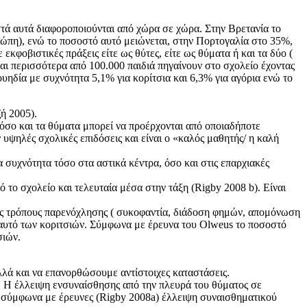
στά αυτά διαφοροποιούνται από χώρα σε χώρα. Στην Βρετανία το
ώπη), ενώ το ποσοστό αυτό μειώνεται, στην Πορτογαλία στο 35%,
κφοβιστικές πράξεις είτε ως θύτες, είτε ως θύματα ή και τα δύο (
αι περισσότερα από 100.000 παιδιά πηγαίνουν στο σχολείο έχοντας
υηδία με συχνότητα 5,1% για κορίτσια και 6,3% για αγόρια ενώ το
ή 2005).
 όσο και τα θύματα μπορεί να προέρχονται από οποιαδήποτε
 υψηλές σχολικές επιδόσεις και είναι ο «καλός μαθητής/ η καλή
α συχνότητα τόσο στα αστικά κέντρα, όσο και στις επαρχιακές
 το σχολείο και τελευταία μέσα στην τάξη (Rigby 2008 b). Είναι
ους τρόπους παρενόχλησης ( συκοφαντία, διάδοση φημών, απομόνωση
ό αυτό των κοριτσιών. Σύμφωνα με έρευνα του Olweus το ποσοστό
σιών.
λά και να επανορθώσουμε αντίστοιχες καταστάσεις.
. Η έλλειψη ενσυναίσθησης από την πλευρά του θύματος σε
 σύμφωνα με έρευνες (Rigby 2008a) έλλειψη συναισθηματικού