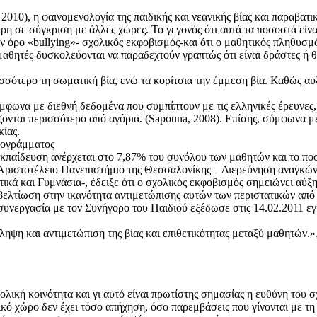
10), η φαινομενολογία της παιδικής και νεανικής βίας και παραβατι
η σε σύγκριση με άλλες χώρες. Το γεγονός ότι αυτά τα ποσοστά είναι
ον όρο «bullying»- σχολικός εκφοβισμός-και ότι ο μαθητικός πληθυσμ
αθητές δυσκολεύονται να παραδεχτούν γραπτώς ότι είναι δράστες ή 
σσότερο τη σωματική βία, ενώ τα κορίτσια την έμμεση βία. Καθώς αυ
ωνα με διεθνή δεδομένα που συμπίπτουν με τις ελληνικές έρευνες, τ
ζονται περισσότερο από αγόρια. (Sapouna, 2008). Επίσης, σύμφωνα με
κίας.
ρογράμματος
ίδευση ανέρχεται στο 7,87% του συνόλου των μαθητών και το ποσοσ
 Αριστοτέλειο Πανεπιστήμιο της Θεσσαλονίκης – Διερεύνηση αναγκών
τικά και Γυμνάσια-, έδειξε ότι ο σχολικός εκφοβισμός σημειώνει 
 βελτίωση στην ικανότητα αντιμετώπισης αυτών των περιστατικών από 
νεργασία με τον Συνήγορο του Παιδιού εξέδωσε στις 14.02.2011 εγκύ
ψη και αντιμετώπιση της βίας και επιθετικότητας μεταξύ μαθητών.»
ολική κοινότητα και γι αυτό είναι πρωτίστης σημασίας η ευθύνη του
ό χώρο δεν έχει τόσο απήχηση, όσο παρεμβάσεις που γίνονται με τη σ