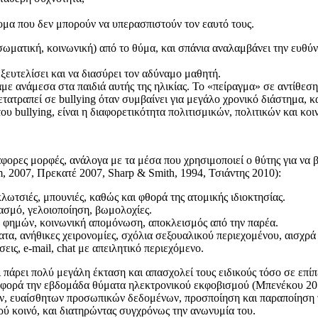
ομα που δεν μπορούν να υπερασπιστούν τον εαυτό τους.
σωματική, κοινωνική) από το θύμα, και σπάνια αναλαμβάνει την ευθύν
ξευτελίσει και να διασύρει τον αδύναμο μαθητή.
με ανάμεσα στα παιδιά αυτής της ηλικίας. Το «πείραγμα» σε αντίθεση
τραπεί σε bullying όταν συμβαίνει για μεγάλο χρονικό διάστημα, κα
ου bullying, είναι η διαφορετικότητα πολιτισμικών, πολιτικών και κ
φορες μορφές, ανάλογα με τα μέσα που χρησιμοποιεί ο θύτης για να 
, 2007, Πρεκατέ 2007, Sharp & Smith, 1994, Τσιάντης 2010):
κλωτσιές, μπουνιές, καθώς και φθορά της ατομικής ιδιοκτησίας.
ρκασμό, γελοιοποίηση, βωμολοχίες.
ροή φημών, κοινωνική απομόνωση, αποκλεισμός από την παρέα.
ματα, ανήθικες χειρονομίες, σχόλια σεξουαλικού περιεχομένου, αισχρά
εις, e-mail, chat με απειλητικό περιεχόμενο.
ει πάρει πολύ μεγάλη έκταση και απασχολεί τους ειδικούς τόσο σε επ
α φορά την εβδομάδα θύματα ηλεκτρονικού εκφοβισμού (Μπενέκου 201
, ευαίσθητων προσωπικών δεδομένων, προσποίηση και παραποίηση του
ρύ κοινό, και διατηρώντας συγχρόνως την ανωνυμία του.