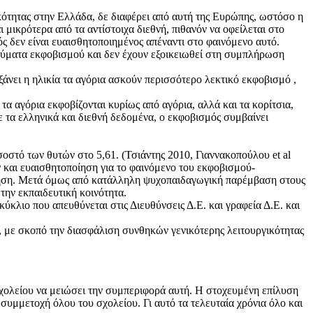
κότητας στην Ελλάδα, δε διαφέρει από αυτή της Ευρώπης, ωστόσο η
 μικρότερα από τα αντίστοιχα διεθνή, πιθανόν να οφείλεται στο
ός δεν είναι ευαισθητοποιημένος απέναντι στο φαινόμενο αυτό.
θύματα εκφοβισμού και δεν έχουν εξοικειωθεί στη συμπλήρωση
ξάνει η ηλικία τα αγόρια ασκούν περισσότερο λεκτικό εκφοβισμό ,
α αγόρια εκφοβίζονται κυρίως από αγόρια, αλλά και τα κορίτσια,
 τα ελληνικά και διεθνή δεδομένα, ο εκφοβισμός συμβαίνει
τό των θυτών στο 5,61. (Τσιάντης 2010, Γιαννακοπούλου et al
 και ευαισθητοποίηση για το φαινόμενο του εκφοβισμού-
αύξηση. Μετά όμως από κατάλληλη ψυχοπαιδαγωγική παρέμβαση στους
την εκπαιδευτική κοινότητα.
κλιο που απευθύνεται στις Διευθύνσεις Δ.Ε. και γραφεία Δ.Ε. και
, με σκοπό την διασφάλιση συνθηκών γενικότερης λειτουργικότητας
 σχολείου να μειώσει την συμπεριφορά αυτή. Η στοχευμένη επίλυση
υμμετοχή όλου του σχολείου. Γι αυτό τα τελευταία χρόνια όλο και