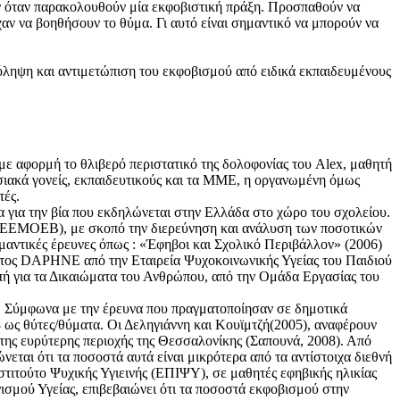
ν όταν παρακολουθούν μία εκφοβιστική πράξη. Προσπαθούν να
χαν να βοηθήσουν το θύμα. Γι αυτό είναι σημαντικό να μπορούν να
ρόληψη και αντιμετώπιση του εκφοβισμού από ειδικά εκπαιδευμένους
ς με αφορμή το θλιβερό περιστατικό της δολοφονίας του Alex, μαθητή
ασιακά γονείς, εκπαιδευτικούς και τα ΜΜΕ, η οργανωμένη όμως
τές.
 για την βία που εκδηλώνεται στην Ελλάδα στο χώρο του σχολείου.
 (ΕΕΜΟΕΒ), με σκοπό την διερεύνηση και ανάλυση των ποσοτικών
μαντικές έρευνες όπως : «Έφηβοι και Σχολικό Περιβάλλον» (2006)
ατος DAPHNE από την Εταιρεία Ψυχοκοινωνικής Υγείας του Παιδιού
ή για τα Δικαιώματα του Ανθρώπου, από την Ομάδα Εργασίας του
. Σύμφωνα με την έρευνα που πραγματοποίησαν σε δημοτικά
8 ως θύτες/θύματα. Οι Δεληγιάννη και Κουϊμτζή(2005), αναφέρουν
α της ευρύτερης περιοχής της Θεσσαλονίκης (Σαπουνά, 2008). Από
νεται ότι τα ποσοστά αυτά είναι μικρότερα από τα αντίστοιχα διεθνή
τιτούτο Ψυχικής Υγιεινής (ΕΠΙΨΥ), σε μαθητές εφηβικής ηλικίας
ισμού Υγείας, επιβεβαιώνει ότι τα ποσοστά εκφοβισμού στην