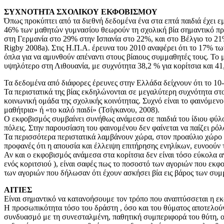
ΣΥΧΝΟΤΗΤΑ ΣΧΟΛΙΚΟΥ ΕΚΦΟΒΙΣΜΟΥ
Όπως προκύπτει από τα διεθνή δεδομένα ένα στα επτά παιδιά έχει 
46% των μαθητών γυμνασίου θεωρούν τη σχολική βία σημαντικό πρ
στη Γερμανία στο 29% στην Ισπανία στο 22%, και στο Βέλγιο το 21%,
Rigby 2008a). Στις Η.Π.Α. έρευνα του 2010 αναφέρει ότι το 17% τω
όπλα για να αμυνθούν απέναντι στους βίαιους συμμαθητές τους. Το 
υψηλότερο στη Λιθουανία, με συχνότητα 38,2 % για κορίτσια και 41,4%
Τα δεδομένα από διάφορες έρευνες στην Ελλάδα δείχνουν ότι το 1
Τα περιστατικά της βίας εκδηλώνονται σε μεγαλύτερη συχνότητα στο
κοινωνική ομάδα της σχολικής κοινότητας. Συχνό είναι το φαινόμεν
μαθήτρια» ή «το καλό παιδί» (Τσίγκανου, 2008).
Ο εκφοβισμός συμβαίνει συνήθως ανάμεσα σε παιδιά του ίδιου φύλου,
πόλεις. Στην παρουσίαση του φαινομένου δεν φαίνεται να παίζει ρόλ
Τα περισσότερα περιστατικά λαμβάνουν χώρα, στον προαύλιο χώρο το
προφανές ότι η απουσία και έλλειψη επιτήρησης ενηλίκων, ευνοούν 
Αν και ο εκφοβισμός ανάμεσα στα κορίτσια δεν είναι τόσο εύκολα
ενός κοριτσιού ), είναι σαφές πως το ποσοστό των αγοριών που εκ
των αγοριών που δήλωσαν ότι έχουν ασκήσει βία εις βάρος των συμμ
ΑΙΤΙΕΣ
Είναι σημαντικό να κατανοήσουμε τον τρόπο που αναπτύσσεται η ε
Η προσωπικότητα τόσο του δράστη , όσο και του θύματος αποτελού
συνδυασμό με τη συνεσταλμένη, παθητική συμπεριφορά του θύτη, 