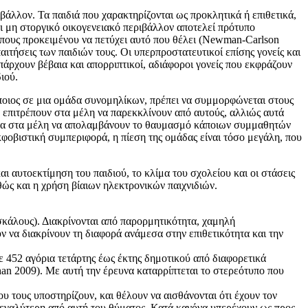
βάλλον. Τα παιδιά που χαρακτηρίζονται ως προκλητικά ή επιθετικά,
ι μη στοργικό οικογενειακό περιβάλλον αποτελεί πρότυπο
ρόπους προκειμένου να πετύχει αυτό που θέλει (Newman-Carlson
ιτήσεις των παιδιών τους. Οι υπερπροστατευτικοί επίσης γονείς και
ρχουν βέβαια και απορριπτικοί, αδιάφοροι γονείς που εκφράζουν
ιού.
κάποιος σε μια ομάδα συνομηλίκων, πρέπει να συμμορφώνεται στους
 επιτρέπουν στα μέλη να παρεκκλίνουν από αυτούς, αλλιώς αυτά
ότητα στα μέλη να απολαμβάνουν το θαυμασμό κάποιων συμμαθητών
κφοβιστική συμπεριφορά, η πίεση της ομάδας είναι τόσο μεγάλη, που
ι αυτοεκτίμηση του παιδιού, το κλίμα του σχολείου και οι στάσεις
θώς και η χρήση βίαιων ηλεκτρονικών παιχνιδιών.
ασκάλους). Διακρίνονται από παρορμητικότητα, χαμηλή
να διακρίνουν τη διαφορά ανάμεσα στην επιθετικότητα και την
ε 452 αγόρια τετάρτης έως έκτης δημοτικού από διαφορετικά
han 2009). Με αυτή την έρευνα καταρρίπτεται το στερεότυπο που
υ τους υποστηρίζουν, και θέλουν να αισθάνονται ότι έχουν τον
 μεγαλύτερη από αυτή του θύματος. Κατά κανόνα υπερέχουν ως προς