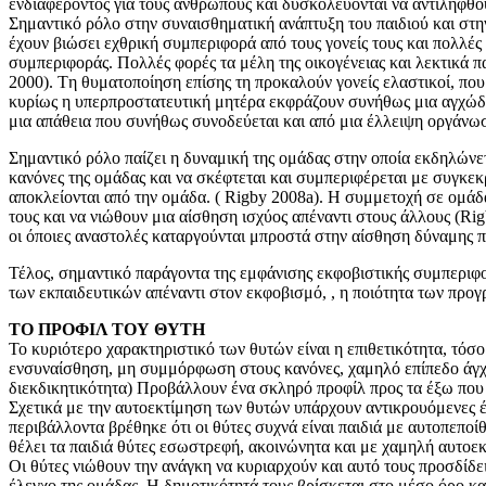
ενδιαφέροντος για τους ανθρώπους και δυσκολεύονται να αντιληφθο
Σημαντικό ρόλο στην συναισθηματική ανάπτυξη του παιδιού και στην
έχουν βιώσει εχθρική συμπεριφορά από τους γονείς τους και πολλέ
συμπεριφοράς. Πολλές φορές τα μέλη της οικογένειας και λεκτικά π
2000). Tη θυματοποίηση επίσης τη προκαλούν γονείς ελαστικοί, που 
κυρίως η υπερπροστατευτική μητέρα εκφράζουν συνήθως μια αγχώδη 
μια απάθεια που συνήθως συνοδεύεται και από μια έλλειψη οργάνωσ
Σημαντικό ρόλο παίζει η δυναμική της ομάδας στην οποία εκδηλώνε
κανόνες της ομάδας και να σκέφτεται και συμπεριφέρεται με συγκε
αποκλείονται από την ομάδα. ( Rigby 2008a). Η συμμετοχή σε ομά
τους και να νιώθουν μια αίσθηση ισχύος απέναντι στους άλλους (Ri
οι όποιες αναστολές καταργούνται μπροστά στην αίσθηση δύναμης π
Τέλος, σημαντικό παράγοντα της εμφάνισης εκφοβιστικής συμπεριφορά
των εκπαιδευτικών απέναντι στον εκφοβισμό, , η ποιότητα των προγ
ΤΟ ΠΡΟΦΙΛ ΤΟΥ ΘΥΤΗ
To κυριότερο χαρακτηριστικό των θυτών είναι η επιθετικότητα, τόσο
ενσυναίσθηση, μη συμμόρφωση στους κανόνες, χαμηλό επίπεδο άγχο
διεκδικητικότητα) Προβάλλουν ένα σκληρό προφίλ προς τα έξω που 
Σχετικά με την αυτοεκτίμηση των θυτών υπάρχουν αντικρουόμενες έ
περιβάλλοντα βρέθηκε ότι οι θύτες συχνά είναι παιδιά με αυτοπεπο
θέλει τα παιδιά θύτες εσωστρεφή, ακοινώνητα και με χαμηλή αυτοε
Οι θύτες νιώθουν την ανάγκη να κυριαρχούν και αυτό τους προσδίδε
έλεγχο της ομάδας. Η δημοτικότητά τους βρίσκεται στο μέσο όρο κα