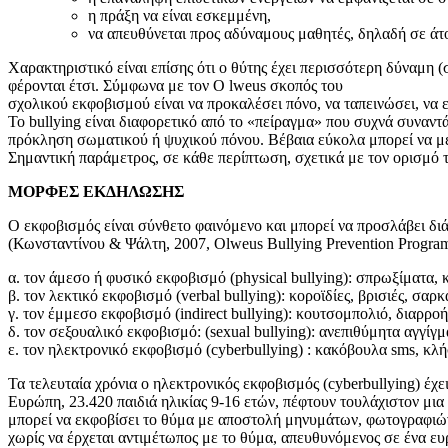
η πράξη να είναι εσκεμμένη,
να απευθύνεται προς αδύναμους μαθητές, δηλαδή σε άτ
Χαρακτηριστικό είναι επίσης ότι ο θύτης έχει περισσότερη δύναμη (
φέρονται έτσι. Σύμφωνα με τον Ο lweus σκοπός του
σχολικού εκφοβισμού είναι να προκαλέσει πόνο, να ταπεινώσει, να ε
Το bullying είναι διαφορετικό από το «πείραγμα» που συχνά συναντά
πρόκληση σωματικού ή ψυχικού πόνου. Βέβαια εύκολα μπορεί να μετα
Σημαντική παράμετρος, σε κάθε περίπτωση, σχετικά με τον ορισμό τ
ΜΟΡΦΕΣ ΕΚΔΗΛΩΣΗΣ
Ο εκφοβισμός είναι σύνθετο φαινόμενο και μπορεί να προσλάβει διά
(Κωνσταντίνου & Ψάλτη, 2007, Olweus Bullying Prevention Program
α. τον άμεσο ή φυσικό εκφοβισμό (physical bullying): σπρωξίματα, 
β. τον λεκτικό εκφοβισμό (verbal bullying): κοροϊδίες, βρισιές, σα
γ. τον έμμεσο εκφοβισμό (indirect bullying): κουτσομπολιό, διαρ
δ. τον σεξουαλικό εκφοβισμό: (sexual bullying): ανεπιθύμητα αγγίγ
ε. τoν ηλεκτρονικό εκφοβισμό (cyberbullying) : κακόβουλα sms, κλήσ
Τα τελευταία χρόνια ο ηλεκτρονικός εκφοβισμός (cyberbullying) έχ
Ευρώπη, 23.420 παιδιά ηλικίας 9-16 ετών, πέφτουν τουλάχιστον μι
μπορεί να εκφοβίσει το θύμα με αποστολή μηνυμάτων, φωτογραφιών
χωρίς να έρχεται αντιμέτωπος με το θύμα, απευθυνόμενος σε ένα ευ