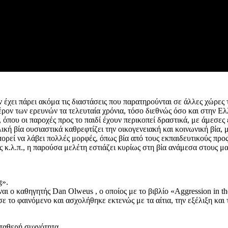
ν έχει πάρει ακόμα τις διαστάσεις που παρατηρούνται σε άλλες χώρες
ρον των ερευνών τα τελευταία χρόνια, τόσο διεθνώς όσο και στην Ελλ
ς, όπου οι παροχές προς το παιδί έχουν περικοπεί δραστικά, με άμεσε
ική βία ουσιαστικά καθρεφτίζει την οικογενειακή και κοινωνική βία, μ
πορεί να λάβει πολλές μορφές, όπως βία από τους εκπαιδευτικούς προς
ς κ.λ.π., η παρούσα μελέτη εστιάζει κυρίως στη βία ανάμεσα στους μ
g».
ο καθηγητής Dan Olweus , ο οποίος με το βιβλίο «Aggression in the
ε το φαινόμενο και ασχολήθηκε εκτενώς με τα αίτια, την εξέλιξη και 
σταθερή συχνότητα,