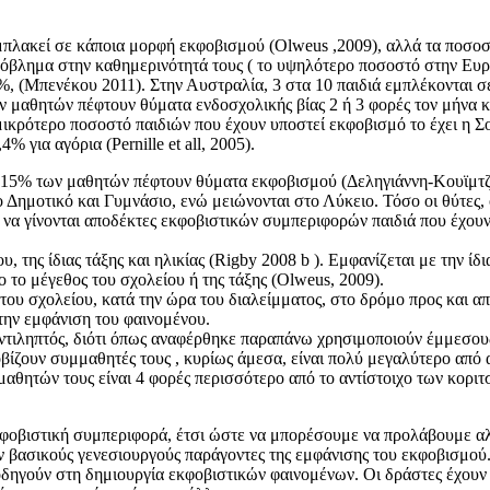
εμπλακεί σε κάποια μορφή εκφοβισμού (Olweus ,2009), αλλά τα ποσο
όβλημα στην καθημερινότητά τους ( το υψηλότερο ποσοστό στην Ευρ
 (Μπενέκου 2011). Στην Αυστραλία, 3 στα 10 παιδιά εμπλέκονται σε ε
ν μαθητών πέφτουν θύματα ενδοσχολικής βίας 2 ή 3 φορές τον μήνα κ
μικρότερο ποσοστό παιδιών που έχουν υποστεί εκφοβισμό το έχει η Σο
 για αγόρια (Pernille et all, 2005).
0-15% των μαθητών πέφτουν θύματα εκφοβισμού (Δεληγιάννη-Κουϊμτζ
 Δημοτικό και Γυμνάσιο, ενώ μειώνονται στο Λύκειο. Τόσο οι θύτες,
ο να γίνονται αποδέκτες εκφοβιστικών συμπεριφορών παιδιά που έχουν
 της ίδιας τάξης και ηλικίας (Rigby 2008 b ). Εμφανίζεται με την ίδι
ο το μέγεθος του σχολείου ή της τάξης (Olweus, 2009).
υ σχολείου, κατά την ώρα του διαλείμματος, στο δρόμο προς και από
την εμφάνιση του φαινομένου.
 αντιληπτός, διότι όπως αναφέρθηκε παραπάνω χρησιμοποιούν έμμεσ
φοβίζουν συμμαθητές τους , κυρίως άμεσα, είναι πολύ μεγαλύτερο απ
αθητών τους είναι 4 φορές περισσότερο από το αντίστοιχο των κοριτ
κφοβιστική συμπεριφορά, έτσι ώστε να μπορέσουμε να προλάβουμε αλ
ν βασικούς γενεσιουργούς παράγοντες της εμφάνισης του εκφοβισμού
οδηγούν στη δημιουργία εκφοβιστικών φαινομένων. Οι δράστες έχουν