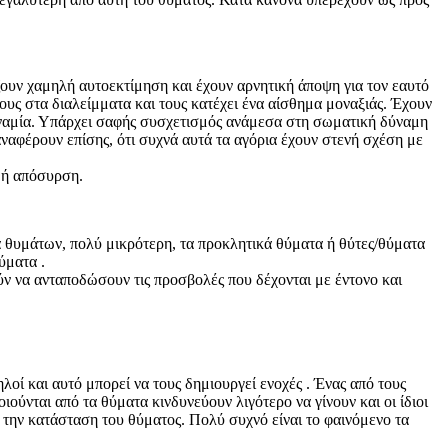
ουν χαμηλή αυτοεκτίμηση και έχουν αρνητική άποψη για τον εαυτό
 τους στα διαλείμματα και τους κατέχει ένα αίσθημα μοναξιάς. Έχουν
δυναμία. Υπάρχει σαφής συσχετισμός ανάμεσα στη σωματική δύναμη
ναφέρουν επίσης, ότι συχνά αυτά τα αγόρια έχουν στενή σχέση με
 ή απόσυρση.
α θυμάτων, πολύ μικρότερη, τα προκλητικά θύματα ή θύτες/θύματα
ύματα .
ν να ανταποδώσουν τις προσβολές που δέχονται με έντονο και
οί και αυτό μπορεί να τους δημιουργεί ενοχές . Ένας από τους
ούνται από τα θύματα κινδυνεύουν λιγότερο να γίνουν και οι ίδιοι
την κατάσταση του θύματος. Πολύ συχνό είναι το φαινόμενο τα