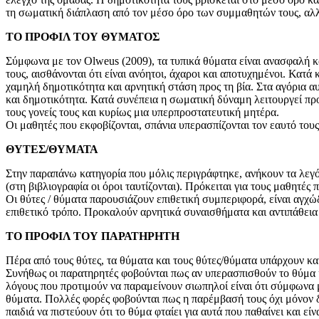
τη σωματική διάπλαση από τον μέσο όρο των συμμαθητών τους, αλλ
ΤΟ ΠΡΟΦΙΛ ΤΟΥ ΘΥΜΑΤΟΣ
Σύμφωνα με τον Olweus (2009), τα τυπικά θύματα είναι ανασφαλή κ
τους, αισθάνονται ότι είναι ανόητοι, άχαροι και αποτυχημένοι. Κατά
χαμηλή δημοτικότητα και αρνητική στάση προς τη βία. Στα αγόρια 
και δημοτικότητα. Κατά συνέπεια η σωματική δύναμη λειτουργεί προ
τους γονείς τους και κυρίως μια υπερπροστατευτική μητέρα.
Οι μαθητές που εκφοβίζονται, σπάνια υπερασπίζονται τον εαυτό τ
ΘΥΤΕΣ/ΘΥΜΑΤΑ
Στην παραπάνω κατηγορία που μόλις περιγράφτηκε, ανήκουν τα λεγό
(στη βιβλιογραφία οι όροι ταυτίζονται). Πρόκειται για τους μαθητές
Οι θύτες / θύματα παρουσιάζουν επιθετική συμπεριφορά, είναι αγχ
επιθετικό τρόπο. Προκαλούν αρνητικά συναισθήματα και αντιπάθεια
ΤΟ ΠΡΟΦΙΛ ΤΟΥ ΠΑΡΑΤΗΡΗΤΗ
Πέρα από τους θύτες, τα θύματα και τους θύτες/θύματα υπάρχουν και
Συνήθως οι παρατηρητές φοβούνται πως αν υπερασπισθούν το θύμα κι
λόγους που προτιμούν να παραμείνουν σιωπηλοί είναι ότι σύμφωνα μ
θύματα. Πολλές φορές φοβούνται πως η παρέμβασή τους όχι μόνον δ
παιδιά να πιστεύουν ότι το θύμα φταίει για αυτά που παθαίνει και εί