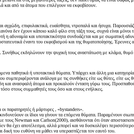
ά και από τα άτομα που επιλέγουν να εκφοβίσουν.
αι αγχώδη, επιφυλακτικά, ευαίσθητα, ντροπαλά και ήσυχα. Παρουσιάζ
 κανόνα δεν έχουν κάποιο καλό φίλο στη τάξη τους, συχνά είναι μόνοι
αυτή η αδυναμία και υποτακτικότητα συνδυάζεται και με σωματική α
στατευτικά έναντι του εκφοβισμού και της θυματοποίησης. Έρευνες α
ους. Συνήθως εκδηλώνουν την ψυχική τους αναστάτωση με κλάμα, θυμό
μενα παθητικά ή υποτακτικά θύματα. Υπάρχει και άλλη μια κατηγορί
 που συμπεριφέρονται ανάλογα με τις συνθήκες είτε ως θύτες, είτε ως θ
ώδη και ανασφαλή άτομα και προκαλούν ένταση γύρω τους. Προσπαθού
 τόσο στους συμμαθητές τους όσο και στους ενήλικες.
 οι παρατηρητές ή μάρτυρες , «bystanders».
νδυνεύουν οι ίδιοι να γίνουν τα επόμενα θύματα. Παραμένουν σιωπηλ
ε τους Newman και Carlson(2000), αισθάνονται ότι όταν αποστασιοποι
εν θα έχει αποτέλεσμα, αλλά μπορεί και να δυσκολέψει περισσότερο 
ναι δική του ευθύνη να μάθει να υπερασπίζεται τον εαυτό του.