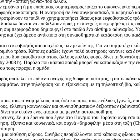
ύν την «οπτική γωνία» του άλλου.
 εμφάνιση ή μη επιθετικής συμπεριφοράς παίζει το οικογενειακό περι
ς φορές κακοποίηση. Η ανατροφή σε ένα συγκρουσιακό, τιμωρητικό κα
αροτρύνουν το παιδί να χρησιμοποιήσει βίαιους και εκφοβιστικούς τ
δυσκολεύονται να επιβάλλουν όρια, με συνεχείς υποχωρήσεις στις απα
συμπεριφορά που δημιουργεί στα παιδιά ένα αίσθημα αδυναμίας. Υπά
ης και έχει άμεσο αντίκτυπο στη συναισθηματική κατάσταση του παιδ
ται ο εκφοβισμός και οι σχέσεις των μελών της. Για να συμμετέχει 
κριμένο τρόπο. Κάποιες ομάδες έχουν πολύ αυστηρούς κανόνες και δεν
δα που δρα εκφοβιστικά στους άλλους πολλές φορές δίνει τη δυνατ
gby 2008 b). Παρόλο που κάποια παιδιά μπορεί να καταδικάζουν την ε
ου τους παρέχει η ομάδα.
ς αποτελεί το επίπεδο ανοχής της διαφορετικότητας, η αυτοεικόνα κα
ραμμάτων στην τηλεόραση και η εξοικείωση με τη τηλεοπτική βία, κα
 προς τους συνομηλίκους τους όσο και προς τους ενήλικες (γονείς, δ
υς, έλλειψη κοινωνικών και συναισθηματικών δεξιοτήτων (αδυνατούν 
δίνει την εικόνα ενός ατόμου με μεγάλη αυτοπεποίθηση.
ρευνες. Σε μια έρευνα που έγινε στο Παν/μιο του Τορόντο ανάμεσα σ
ίθηση, έξυπνα και κοινωνικά, και συχνά «δημοφιλή» μέσα στη τάξη (C
κτίμηση.
ι μια αίσθηση κύρους. Συνήθως περιβάλλονται από κάποιους φίλους πο
ι μειώνεται στις μεγαλύτερες τάξεις, δεν παύει όμως να είναι σαφώς