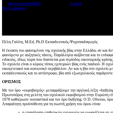
By
ForgivenessADMIN
October 13, 2023
'Αρθρα
3 min read
No Comments
Πέλη Γαλίτη, M.Ed, Ph.D Εκπαιδευτικός-Ψυχοπαιδαγωγός
Η έκταση του φαινομένου της σχολικής βίας στην Ελλάδα, αν και δε
φαινόμενο με αυξητικές τάσεις. Παράλληλα αυξάνεται και το ενδιαφέ
ειδικούς, ιδίως τώρα που διανύεται μια περίοδος οικονομικής κρίση
Το σχολείο είναι ο κύριος τόπος εμπειριών βίας ενός παιδιού. Η σχολ
οικογενειακό και κοινωνικό περιβάλλον. Αν και η βία στο σχολείο μ
εκπαιδευτικούς και το αντίστροφο, βία από εξωσχολικούς παράγοντε
ΟΡΙΣΜΟΣ
Με τον όρο «εκφοβισμός» μεταφράζουμε την αγγλική λέξη «bullyin
Πρωτοπόρος στη μελέτη του σχολικού εκφοβισμού στην Ευρώπη είναι 
1978 καθιέρωσε ουσιαστικά και τον όρο bullying. Ο D. Olweus, όρισ
Aπαραίτητη προϋπόθεση για τη σωστή χρήση του όρου είναι:
η επανάληψη επιθετικών ενεργειών να εμφανίζεται σε 