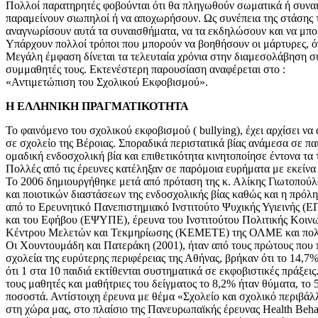
Πολλοί παρατηρητές φοβούνται ότι θα πληγωθούν σωματικά ή συναι
παραμείνουν σιωπηλοί ή να αποχωρήσουν. Ως συνέπεια της στάσης το
αναγνωρίσουν αυτά τα συναισθήματα, να τα εκδηλώσουν και να μπο
Υπάρχουν πολλοί τρόποι που μπορούν να βοηθήσουν οι μάρτυρες, όπ
Μεγάλη έμφαση δίνεται τα τελευταία χρόνια στην διαμεσολάβηση συ
συμμαθητές τους. Εκτενέστερη παρουσίαση αναφέρεται στο :
«Αντιμετώπιση του Σχολικού Εκφοβισμού».
Η ΕΛΛΗΝΙΚΗ ΠΡΑΓΜΑΤΙΚΟΤΗΤΑ
Το φαινόμενο του σχολικού εκφοβισμού ( bullying), έχει αρχίσει να
σε σχολείο της Βέροιας. Σποραδικά περιστατικά βίας ανάμεσα σε π
ομαδική ενδοσχολική βία και επιθετικότητα κινητοποίησε έντονα τα 
Πολλές από τις έρευνες κατέληξαν σε παρόμοια ευρήματα με εκείνα
Το 2006 δημιουργήθηκε μετά από πρόταση της κ. Αλίκης Γιωτοπο
και ποιοτικών διαστάσεων της ενδοσχολικής βίας καθώς και η πρόλ
από το Ερευνητικό Πανεπιστημιακό Ινστιτούτο Ψυχικής Υγιεινής (
και του Εφήβου (ΕΨΥΠΕ), έρευνα του Ινστιτούτου Πολιτικής Κοιν
Κέντρου Μελετών και Τεκμηρίωσης (ΚΕΜΕΤΕ) της ΟΛΜΕ και πολλ
Οι Χουντουμάδη και Πατεράκη (2001), ήταν από τους πρώτους που
σχολεία της ευρύτερης περιφέρειας της Αθήνας, βρήκαν ότι το 14,7
ότι 1 στα 10 παιδιά εκτίθενται συστηματικά σε εκφοβιστικές πράξει
τους μαθητές και μαθήτριες του δείγματος το 8,2% ήταν θύματα, το 
ποσοστά. Αντίστοιχη έρευνα με θέμα «Σχολείο και σχολικό περιβάλ
στη χώρα μας, στο πλαίσιο της Πανευρωπαϊκής έρευνας Health Beha