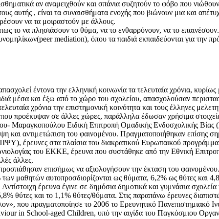
σθηματικά αν αναμειχθούν και σπάνια συζητούν το φόβο που νιώθου
υς αυτής , είναι τα συναισθήματα ενοχής που βιώνουν μια και απέτυ
ρέσουν να τα μοιραστούν με άλλους.
ως το να πλησιάσουν το θύμα, να το ενθαρρύνουν, να το επαινέσουν.
νομηλίκων(peer mediation), όπου τα παιδιά εκπαιδεύονται για την π
 απασχολεί έντονα την ελληνική κοινωνία τα τελευταία χρόνια, κυρίω
αιδιά μέσα και έξω από το χώρο του σχολείου, απασχολούσαν περιστ
τελευταία χρόνια την επιστημονική κοινότητα και τους έλληνες μελετη
 που προέκυψαν σε άλλες χώρες, παράλληλα έδωσαν χρήσιμα στοιχεία
ύλου- Μαραγκοπούλου Ειδική Επιτροπή Ομαδικής Ενδοσχολικής Βίας
ηψη και αντιμετώπιση του φαινομένου. Πραγματοποιήθηκαν επίσης ση
ΕΠΙΨΥ), έρευνες στα πλαίσια του διακρατικού Ευρωπαικού προγράμμ
ωνιολογίας του ΕΚΚΕ, έρευνα που συστάθηκε από την Εθνική Επιτροπ
ές άλλες.
 προσπάθησαν επισήμως να αξιολογήσουν την έκταση του φαινομένου
% των μαθητών αυτοπροσδιορίζονται ως θύματα, 6,2% ως θύτες και 4,
ς. Αντίστοιχη έρευνα έγινε σε δημόσια δημοτικά και γυμνάσια σχολεί
5,8% θύτες και το 1,1% θύτες/θύματα. Στις παραπάνω έρευνες διαπιστώ
λον», που πραγματοποίησε το 2006 το Ερευνητικό Πανεπιστημιακό Ινσ
viour in School-aged Children, υπό την αιγίδα του Παγκόσμιου Οργαν