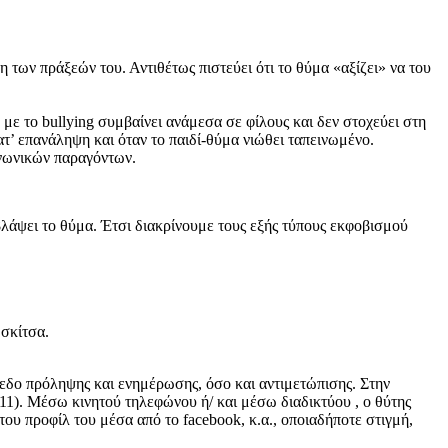
η των πράξεών του. Αντιθέτως πιστεύει ότι το θύμα «αξίζει» να του
 με το bullying συμβαίνει ανάμεσα σε φίλους και δεν στοχεύει στη
τ’ επανάληψη και όταν το παιδί-θύμα νιώθει ταπεινωμένο.
οινωνικών παραγόντων.
βλάψει το θύμα. Έτσι διακρίνουμε τους εξής τύπους εκφοβισμού
 σκίτσα.
ίπεδο πρόληψης και ενημέρωσης, όσο και αντιμετώπισης. Στην
1). Μέσω κινητού τηλεφώνου ή/ και μέσω διαδικτύου , ο θύτης
 προφίλ του μέσα από το facebook, κ.α., οποιαδήποτε στιγμή,