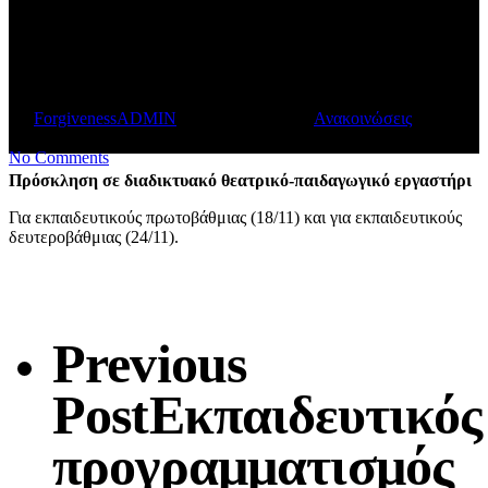
διαδικτυακό θεατρικό-
παιδαγωγικό εργαστήρι
By
ForgivenessADMIN
November 20, 2025
Ανακοινώσεις
1 min
read
No Comments
Πρόσκληση σε διαδικτυακό θεατρικό-παιδαγωγικό εργαστήρι
Για εκπαιδευτικούς πρωτοβάθμιας (18/11) και για εκπαιδευτικούς
δευτεροβάθμιας (24/11).
Previous
Post
Εκπαιδευτικός
προγραμματισμός