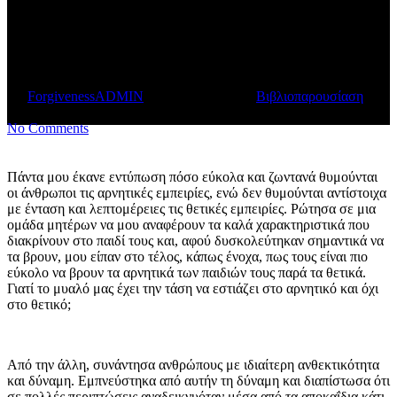
Παρουσίαση απο τον
ιστότοπο Διάστιχο
By
ForgivenessADMIN
September 28, 2023
Βιβλιοπαρουσίαση
1
min read
No Comments
Πάντα μου έκανε εντύπωση πόσο εύκολα και ζωντανά θυμούνται
οι άνθρωποι τις αρνητικές εμπειρίες, ενώ δεν θυμούνται αντίστοιχα
με ένταση και λεπτομέρειες τις θετικές εμπειρίες. Ρώτησα σε μια
ομάδα μητέρων να μου αναφέρουν τα καλά χαρακτηριστικά που
διακρίνουν στο παιδί τους και, αφού δυσκολεύτηκαν σημαντικά να
τα βρουν, μου είπαν στο τέλος, κάπως ένοχα, πως τους είναι πιο
εύκολο να βρουν τα αρνητικά των παιδιών τους παρά τα θετικά.
Γιατί το μυαλό μας έχει την τάση να εστιάζει στο αρνητικό και όχι
στο θετικό;
Από την άλλη, συνάντησα ανθρώπους με ιδιαίτερη ανθεκτικότητα
και δύναμη. Εμπνεύστηκα από αυτήν τη δύναμη και διαπίστωσα ότι
σε πολλές περιπτώσεις αναδεικνυόταν μέσα από τα αποκαΐδια κάτι