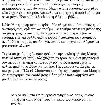
πολύ όμορφο και θαυμαστό. Όταν άκουγα τις ιστορίες
μεταμόρφωσης παιδιών και ενηλίκων στον εργασιακό μου χώρο,
κάτι ξεχείλιζε μέσα μου. Δύσκολο να κρατήσεις τέτοιο θαύμα για
σένα μόνο. Κάπως έτσι ξεκίνησε η ιδέα του βιβλίου.
Κάθε άλυτη αρνητική εμπειρία, κάθε πληγή που μένει ανοιχτή και
αναπαράγεται, ορίζεται ως τραύμα. To τραύμα αποτελεί μέρος της
ατομικής μας ταυτότητας. Είτε πρόκειται για ατομικό ψυχικό
τραύμα, είτε για συλλογικό, ιστορικό ή πολιτισμικό τραύμα, οι
αντιδράσεις μας μας αποδιοργανώνουν και συχνά καταλήγουν να
μας εξουθενώνουν.
Τι γίνεται με όσους βίωσαν τραύμα στην παιδική ηλικία; Μπορεί
ποτέ να υπάρξει ίαση; Πώς χτίζεται το τραύμα; Ποιοι μηχανισμοί
συντηρούν τη μνήμη και τρέφουν τον πόνο; Θεραπεύεται το
πολιτισμικό και συλλογικό τραύμα; Πώς μπορώ να ελέγξω τις
σκέψεις μου; Πώς εξελίσσονται οι σκέψεις σε παράπονο; Μπορώ
να συγχωρήσω τον εαυτό μου; Πόσο χώρο καταλαμβάνει στο
μυαλό το δυσάρεστο γεγονός;
Μικρά θαύματα καθημερινών ανθρώπων, που ξυπνούν
την ψυχή και δεν αφήνουν τη νέκρα του κακού να την
αγγίξει.