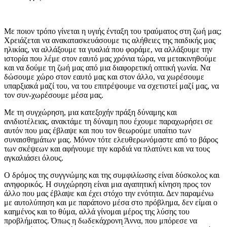
Με ποιον τρόπο γίνεται η υγιής ένταξη του τραύματος στη ζωή μας;
Χρειάζεται να ανακατασκευάσουμε τις αλήθειες της παιδικής μας
ηλικίας, να αλλάξουμε τα γυαλιά που φοράμε, να αλλάξουμε την
ιστορία που λέμε στον εαυτό μας χρόνια τώρα, να μετακινηθούμε
και να δούμε τη ζωή μας από μια διαφορετική οπτική γωνία. Να
δώσουμε χώρο στον εαυτό μας και στον άλλο, να χωρέσουμε
υπαρξιακά μαζί του, να του επιτρέψουμε να σχετιστεί μαζί μας, να
τον συν-χωρέσουμε μέσα μας.
Με τη συγχώρηση, μια κατεξοχήν πράξη δύναμης και
ανιδιοτέλειας, ανακτάμε τη δύναμη που έχουμε παραχωρήσει σε
αυτόν που μας έβλαψε και που τον θεωρούμε υπαίτιο των
συναισθημάτων μας. Μόνον τότε ελευθερωνόμαστε από το βάρος
των σκέψεων και αφήνουμε την καρδιά να πλατύνει και να τους
αγκαλιάσει όλους.
Ο δρόμος της συγγνώμης και της συμφιλίωσης είναι δύσκολος και
ανηφορικός. Η συγχώρηση είναι μια αγαπητική κίνηση προς τον
άλλο που μας έβλαψε και έχει στόχο την ενότητα. Δεν παραμένω
με αυτολύπηση και με παράπονο μέσα στο πρόβλημα, δεν είμαι ο
καημένος και το θύμα, αλλά γίνομαι μέρος της λύσης του
προβλήματος. Όπως η δωδεκάχρονη Άννα, που μπόρεσε να