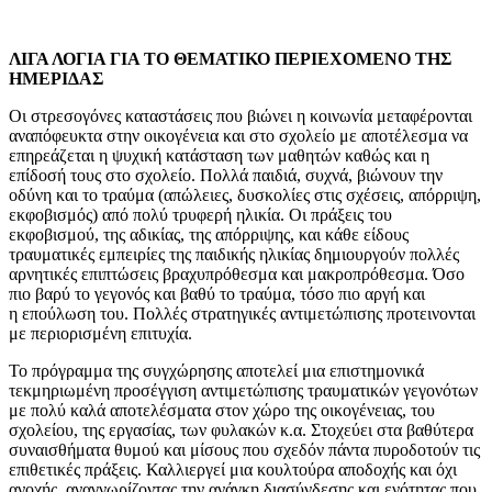
ΛΙΓΑ ΛΟΓΙΑ ΓΙΑ ΤΟ ΘΕΜΑΤΙΚΟ ΠΕΡΙΕΧΟΜΕΝΟ ΤΗΣ
ΗΜΕΡΙΔΑΣ
Οι στρεσογόνες καταστάσεις που βιώνει η κοινωνία μεταφέρονται
αναπόφευκτα στην οικογένεια και στο σχολείο με αποτέλεσμα να
επηρεάζεται η ψυχική κατάσταση των μαθητών καθώς και η
επίδοσή τους στο σχολείο. Πολλά παιδιά, συχνά, βιώνουν την
οδύνη και το τραύμα (απώλειες, δυσκολίες στις σχέσεις, απόρριψη,
εκφοβισμός) από πολύ τρυφερή ηλικία. Οι πράξεις του
εκφοβισμού, της αδικίας, της απόρριψης, και κάθε είδους
τραυματικές εμπειρίες της παιδικής ηλικίας δημιουργούν πολλές
αρνητικές επιπτώσεις βραχυπρόθεσμα και μακροπρόθεσμα. Όσο
πιο βαρύ το γεγονός και βαθύ το τραύμα, τόσο πιο αργή και
η επούλωση του. Πολλές στρατηγικές αντιμετώπισης προτεινονται
με περιορισμένη επιτυχία.
Το πρόγραμμα της συγχώρησης αποτελεί μια επιστημονικά
τεκμηριωμένη προσέγγιση αντιμετώπισης τραυματικών γεγονότων
με πολύ καλά αποτελέσματα στον χώρο της οικογένειας, του
σχολείου, της εργασίας, των φυλακών κ.α. Στοχεύει στα βαθύτερα
συναισθήματα θυμού και μίσους που σχεδόν πάντα πυροδοτούν τις
επιθετικές πράξεις. Καλλιεργεί μια κουλτούρα αποδοχής και όχι
ανοχής, αναγνωρίζοντας την ανάγκη διασύνδεσης και ενότητας που