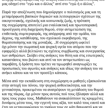
μας οδηγεί στο “εγώ και ο άλλος” αντί στο “εγώ ή ο άλλος”.
Παρά την αποξένωση που δημιούργησε ο πολιτισμός μας και τη
μεταμόρφωση βασικών δομικών και λειτουργικών σχέσεων της
οικογενειακής, σχολικής και κοινωνικής ζωής, η πρόταση
της συγχώρησης αποτελεί μια εναλλακτική και πρωτοποριακή
προσέγγιση στη διαχείριση θυμού, στην αντιμετώπιση της
επιθετικής συμπεριφοράς, της απόρριψης από την ομάδα, του
άγχους, της κατάθλιψης, του σχολικού εκφοβισμού, της
θυματοποίησης και της μοναξιάς. ..Η συγχώρηση ωφελεί
όχι μόνον την σωματική και ψυχική υγεία του ατόμου που την
εφαρμόζει αλλά βελτιώνει τις σχέσεις συμβίωσης και συνεργασίας
των ανθρώπων. Σκύβει στις ανάγκες του θύτη και στις εσωτερικές
καταστάσεις που βιώνει και αντί να τον αντιμετωπίσει ως
παραβάτη, ή δράστη που πρέπει να τιμωρηθεί αναγνωρίζει τις
προσωπικές του αγωνίες και ανάγκες και ιδίως την ανάγκη του να
ανήκει κάπου και να τον προσέξει κάποιος.
Μέσα από την εκπαίδευση στη συγχώρηση οι μαθητές εξασκούνται
στην αντοχή του πόνου, την ψυχική ανθεκτικότητα, και την
γενναιότητα, προκειμένου να ανατρέψουν τη μετάδοση του θυμού
και της πίκρας, όχι μόνον προς αυτούς πού τους έβλαψαν αλλά και
προς τους γυρω τους. Μαθαίνουν να ανακαλύπτουν τις κρυμμένες
δυνάμεις μέσα τους, την εγγενή τους αξία, τον καλό τους εαυτό και
έτσι να μεταμορφώνουν το τραύμα τους σε κάτι θαυμαστό και να