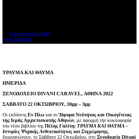
Θαύμα” Αθήνα
22/10/2022
By
ForgivenessADMIN
November 25, 2023
1 min read
No Comments
ΤΡΑΥΜΑ ΚΑΙ ΘΑΥΜΑ
ΗΜΕΡΙΔΑ
ΞΕΝΟΔΟΧΕΙΟ
DIVANI
CARAVEL
, ΑΘΗΝΑ 2022
ΣΑΒΒΑΤΟ 22 ΟΚΤΩΒΡΙΟΥ, 10μμ – 3μμ
Οι εκδόσεις
Εν Πλω
και το
Ίδρυμα Νεότητας και Οικογένειας
της Ιεράς Αρχιεπισκοπής Αθηνών
, με αφορμή την κυκλοφορία
του νέου βιβλίου της
Πέλης Γαλίτη:
ΤΡΑΥΜΑ ΚΑΙ ΘΑΥΜΑ –
Ιστορίες Ψυχικής Ανθεκτικότητας και Συγχώρησης
,
διοργανώνουν, το Σάββατο 22 Οκτωβρίου, στο
Ξενοδοχείο Divani