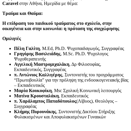
Caravel
στην Αθήνα, Ημερίδα με θέμα:
Τραύμα και Θαύμα:
Η επίδραση του παιδικού τραύματος στο σχολείο, στην
οικογένεια και στην κοινωνία: η πρόταση της συγχώρησης
Ομιλητές
Πέλη Γαλίτη
, M.Ed, Ph.D. Ψυχοπαιδαγωγός, Συγγραφέας
Γρηγόρης Βασιλειάδης
, M.Sc. Ph.D. Ψυχολογος
Ψυχοθεραπευτής
Αγγελική Μαστρομιχαλάκη
, Δρ Φιλοσοφίας,
Εκπαιδευτικός, Συγγραφέας
π. Αντώνιος Καλλιγέρης
, Συντονιστής του προγράμματος
“Πρωτοβουλία” για την πρόληψη της ενδοοικογενειακής βίας
– Εκπαιδευτικός
Μαρία Κουκοφίκη
, Msc Σχολική Κοινωνική λειτουργός
Ματίνα Κρουσταλάκη
, Eκπαιδευτικός
π. Χαράλαμπος Παπαδόπουλος
(Λίβυος), Θεολόγος –
Συγγραφέας
Κλήμης Πυρουνάκης
, Συντονιστής Δικτύου Στήριξης
Φυλακισμένων και Αποφυλακισμένων Γυναικών