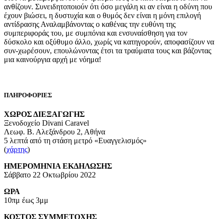
ανθίζουν. Συνειδητοποιούν ότι όσο μεγάλη κι αν είναι η οδύνη που
έχουν βιώσει, η δυστυχία και ο θυμός δεν είναι η μόνη επιλογή
αντίδρασης Αναλαμβάνοντας ο καθένας την ευθύνη της
συμπεριφοράς του, με συμπόνια και ενσυναίσθηση για τον
δύσκολο και οξύθυμο άλλο, χωρίς να κατηγορούν, αποφασίζουν να
συν-χωρέσουν, επουλώνοντας έτσι τα τραύματα τους και βάζοντας
μια καινούργια αρχή με νόημα!
ΠΛΗΡΟΦΟΡΙΕΣ
ΧΩΡΟΣ ΔΙΕΞΑΓΩΓΗΣ
Ξενοδοχείο Divani Caravel
Λεωφ. Β. Αλεξάνδρου 2, Αθήνα
5 λεπτά από τη στάση μετρό «Ευαγγελισμός»
(
χάρτης
)
ΗΜΕΡΟΜΗΝΙΑ ΕΚΔΗΛΩΣΗΣ
Σάββατο 22 Οκτωβρίου 2022
ΩΡΑ
10πμ έως 3μμ
ΚΟΣΤΟΣ ΣΥΜΜΕΤΟΧΗΣ