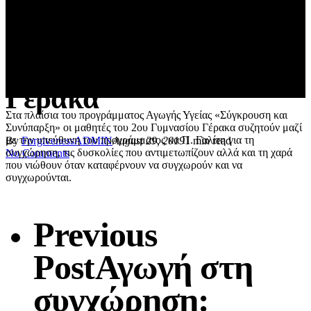
συνέντευξη της κα
Γαλίτη με τους μαθητές
του 2ου Γυμνασίου
Γέρακα
Στα πλαίσια του προγράμματος Αγωγής Υγείας «Σύγκρουση και
Συνύπαρξη» οι μαθητές του 2ου Γυμνασίου Γέρακα συζητούν μαζί
με την υπεύθυνη του προγράμματος κα Π. Γαλίτη για τη
By
ForgivenessADMIN
August 29, 2019
1 min read
συγχώρηση, τις δυσκολίες που αντιμετωπίζουν αλλά και τη χαρά
No Comments
που νιώθουν όταν καταφέρνουν να συγχωρούν και να
συγχωρούνται.
Previous
Post
Αγωγή στη
συγχώρηση: